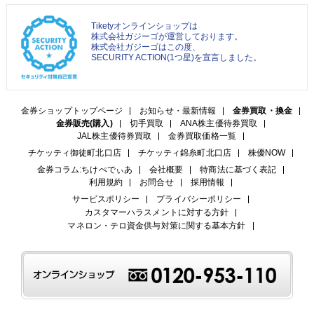
Tiketyオンラインショップは
株式会社ガジーゴが運営しております。
株式会社ガジーゴはこの度、
SECURITY ACTION(1つ星)を宣言しました。
金券ショップトップページ
お知らせ・最新情報
金券買取・換金
金券販売(購入)
切手買取
ANA株主優待券買取
JAL株主優待券買取
金券買取価格一覧
チケッティ御徒町北口店
チケッティ錦糸町北口店
株優NOW
金券コラム:ちけぺでぃあ
会社概要
特商法に基づく表記
利用規約
お問合せ
採用情報
サービスポリシー
プライバシーポリシー
カスタマーハラスメントに対する方針
マネロン・テロ資金供与対策に関する基本方針