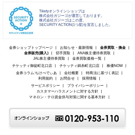
Tiketyオンラインショップは
株式会社ガジーゴが運営しております。
株式会社ガジーゴはこの度、
SECURITY ACTION(1つ星)を宣言しました。
金券ショップトップページ
お知らせ・最新情報
金券買取・換金
金券販売(購入)
切手買取
ANA株主優待券買取
JAL株主優待券買取
金券買取価格一覧
チケッティ御徒町北口店
チケッティ錦糸町北口店
株優NOW
金券コラム:ちけぺでぃあ
会社概要
特商法に基づく表記
利用規約
お問合せ
採用情報
サービスポリシー
プライバシーポリシー
カスタマーハラスメントに対する方針
マネロン・テロ資金供与対策に関する基本方針