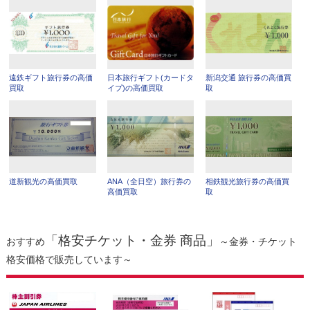
遠鉄ギフト旅行券の高価
日本旅行ギフト(カードタ
新潟交通 旅行券の高価買
買取
イプ)の高価買取
取
道新観光の高価買取
ANA（全日空）旅行券の
相鉄観光旅行券の高価買
高価買取
取
「格安チケット・金券 商品」
おすすめ
～金券・チケット
格安価格で販売しています～