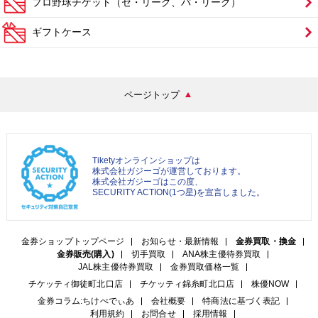
プロ野球チケット（セ・リーグ、パ・リーグ）
ギフトケース
ページトップ
Tiketyオンラインショップは
株式会社ガジーゴが運営しております。
株式会社ガジーゴはこの度、
SECURITY ACTION(1つ星)を宣言しました。
金券ショップトップページ
お知らせ・最新情報
金券買取・換金
金券販売(購入)
切手買取
ANA株主優待券買取
JAL株主優待券買取
金券買取価格一覧
チケッティ御徒町北口店
チケッティ錦糸町北口店
株優NOW
金券コラム:ちけぺでぃあ
会社概要
特商法に基づく表記
利用規約
お問合せ
採用情報