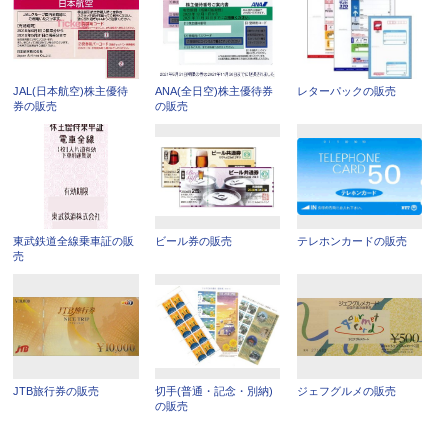
JAL(日本航空)株主優待
ANA(全日空)株主優待券
レターパックの販売
券の販売
の販売
東武鉄道全線乗車証の販
ビール券の販売
テレホンカードの販売
売
JTB旅行券の販売
切手(普通・記念・別納)
ジェフグルメの販売
の販売