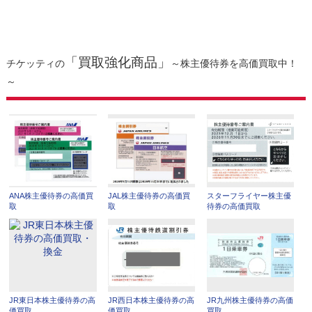
「買取強化商品」
チケッティの
～株主優待券を高価買取中！
～
ANA株主優待券の高価買
JAL株主優待券の高価買
スターフライヤー株主優
取
取
待券の高価買取
JR東日本株主優待券の高
JR西日本株主優待券の高
JR九州株主優待券の高価
価買取
価買取
買取