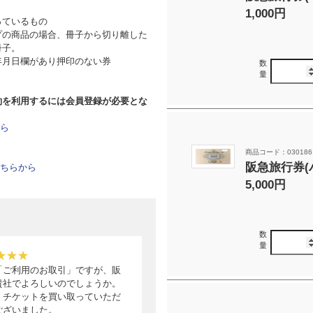
1,000円
っているもの
プの商品の場合、冊子から切り離した
冊子。
年月日欄があり押印のない券
数
量
約を利用するには会員登録が必要とな
ら
商品コード：030186
阪急旅行券(
ちらから
5,000円
数
量
「ご利用のお取引」ですが、販
貴社でよろしいのでしょうか。
、チケットを買い取っていただ
ございました。