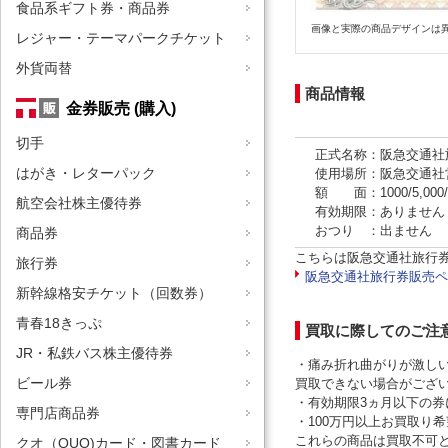
食品系ギフト券・商品券
画像と実際の商品デザインは
レジャー・テーマパークチケット
外貨両替
商品情報
金券販売 (購入)
切手
正式名称：阪急交通社
はがき・レターパック
使用場所：阪急交通社
額 面：1000/5,000/
航空会社株主優待券
有効期限：ありません
おつり ：出ません
商品券
こちらは阪急交通社旅行
旅行券
阪急交通社旅行券販売ペ
新幹線格安チケット（回数券）
青春18きっぷ
買取に際してのご注
JR・私鉄バス株主優待券
・痛み折れ曲がりが激し
ビール券
買取できない場合がご
・有効期限3ヵ月以下の
専門店商品券
・100万円以上お買取り
これらの商品は買取不可
クオ（QUO)カード・図書カード