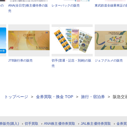
券の
ANA(全日空)株主優待券の販
レターパックの販売
東武鉄道全線乗車証の
売
JTB旅行券の販売
切手(普通・記念・別納)の販
ジェフグルメの販売
売
ィ トップページ
>
金券買取・換金 TOP
>
旅行・宿泊券
>
阪急交
券販売(購入)
切手買取
ANA株主優待券買取
JAL株主優待券買取
金券買