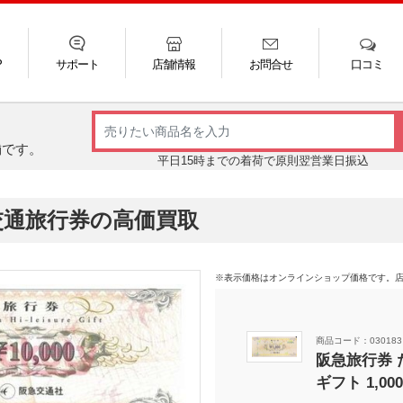
P
サポート
店舗情報
お問合せ
口コミ
LINE
FAQ
お電話
ご利用ガイド
メール
舗です。
平日15時までの着荷で原則翌営業日振込
交通旅行券の高価買取
※表示価格はオンラインショップ価格です。
商品コード：030183
阪急旅行券
ギフト 1,00