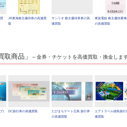
価買
JR東海株主優待券の高価買
サンリオ 株主優待券券の高
東急電鉄 株主優待乗
取
価買取
の高価買取
買取商品」
～金券・チケットを高価買取・換金しま
プ)
DC旅行券の高価買取
たびまちゲート広島 旅行券
エアトラベル徳島旅行
の高価買取
価買取