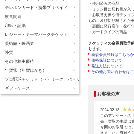
・使用済みの商品
テレホンカード・携帯プリペイド
・ミシン目に切れ目が入
・お取替え券や冊子タイ
飲食関連
もの、及び切り離された
印紙・証紙
・裏面に発行店印・発行
・カードタイプの商品
レジャー・テーマパークチケット
チケッティの金券買取予
美術館・映画券
ります。
外貨
新規会員登録はこちらか
価格保証について
その他株主優待
発送方法について
年賀状（年賀はがき）
その他お問い合わせはこ
プロ野球チケット（セ・リーグ、パ・リーグ）
ギフトケース
お客様の声
2024.02.18
このアンケートの
売・買取の主語は
今回のお取引では
きました。有難う