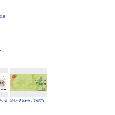
車証券
す～
券の高
新潟交通 旅行券の高価買取