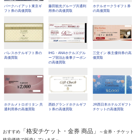
パークハイアット東京ギ
藤田観光グループ共通利
ホテルオークラギフト券
フト券の高価買取
用券の高価買取
の高価買取
パレスホテルギフト券の
IHG・ANAホテルズグル
三交イン 株主優待券の高
高価買取
ープ宿泊お食事クーポン
価買取
の高価買取
ホテルメトロポリタン 共
西鉄グランドホテルギフ
JR西日本ホテルズギフト
通利用券の高価買取
ト券の高価買取
チケットの高価買取
「格安チケット・金券 商品」
おすすめ
～金券・チケット
格安価格で販売しています～