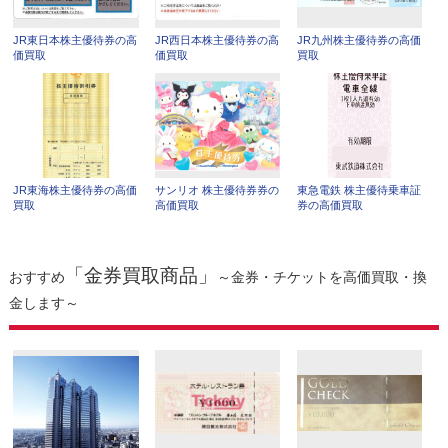
JR東日本株主優待券の高
JR西日本株主優待券の高
JR九州株主優待券の高価
価買取
価買取
買取
JR東海株主優待券の高価
サンリオ 株主優待券券の
東急電鉄 株主優待乗車証
買取
高価買取
券の高価買取
「金券買取商品」
おすすめ
～金券・チケットを高価買取・換
金します～