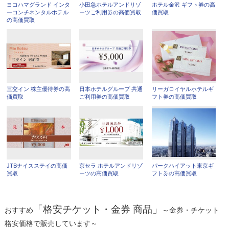
ヨコハマグランド インタ
小田急ホテルアンドリゾ
ホテル金沢 ギフト券の高
ーコンチネンタルホテル
ーツご利用券の高価買取
価買取
の高価買取
三交イン 株主優待券の高
日本ホテルグループ 共通
リーガロイヤルホテルギ
価買取
ご利用券の高価買取
フト券の高価買取
JTBナイスステイの高価
京セラ ホテルアンドリゾ
パークハイアット東京ギ
買取
ーツの高価買取
フト券の高価買取
「格安チケット・金券 商品」
おすすめ
～金券・チケット
格安価格で販売しています～