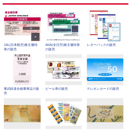
JAL(日本航空)株主優待
ANA(全日空)株主優待券
レターパックの販売
券の販売
の販売
東武鉄道全線乗車証の販
ビール券の販売
テレホンカードの販売
売