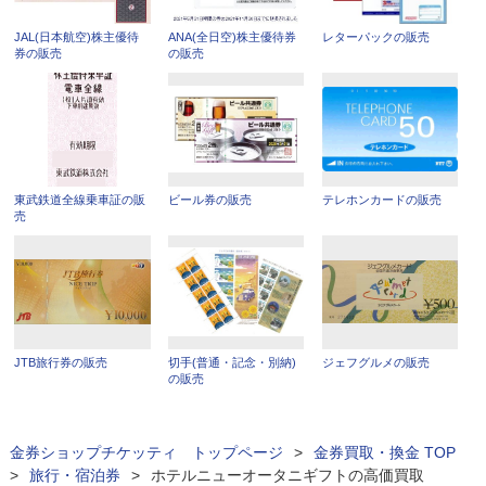
JAL(日本航空)株主優待
ANA(全日空)株主優待券
レターパックの販売
券の販売
の販売
東武鉄道全線乗車証の販
ビール券の販売
テレホンカードの販売
売
JTB旅行券の販売
切手(普通・記念・別納)
ジェフグルメの販売
の販売
金券ショップチケッティ トップページ
>
金券買取・換金 TOP
>
旅行・宿泊券
>
ホテルニューオータニギフトの高価買取