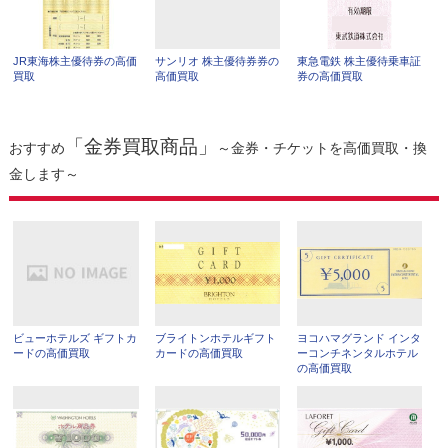
JR東海株主優待券の高価
サンリオ 株主優待券券の
東急電鉄 株主優待乗車証
買取
高価買取
券の高価買取
「金券買取商品」
おすすめ
～金券・チケットを高価買取・換
金します～
ビューホテルズ ギフトカ
ブライトンホテルギフト
ヨコハマグランド インタ
ードの高価買取
カードの高価買取
ーコンチネンタルホテル
の高価買取