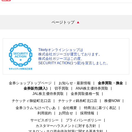
ページトップ
Tiketyオンラインショップは
株式会社ガジーゴが運営しております。
株式会社ガジーゴはこの度、
SECURITY ACTION(1つ星)を宣言しました。
金券ショップトップページ
お知らせ・最新情報
金券買取・換金
金券販売(購入)
切手買取
ANA株主優待券買取
JAL株主優待券買取
金券買取価格一覧
チケッティ御徒町北口店
チケッティ錦糸町北口店
株優NOW
金券コラム:ちけぺでぃあ
会社概要
特商法に基づく表記
利用規約
お問合せ
採用情報
サービスポリシー
プライバシーポリシー
カスタマーハラスメントに対する方針
マネロン・テロ資金供与対策に関する基本方針