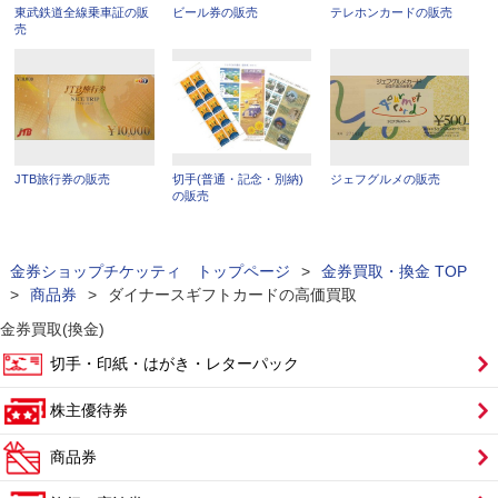
東武鉄道全線乗車証の販
ビール券の販売
テレホンカードの販売
売
JTB旅行券の販売
切手(普通・記念・別納)
ジェフグルメの販売
の販売
金券ショップチケッティ トップページ
>
金券買取・換金 TOP
>
商品券
>
ダイナースギフトカードの高価買取
金券買取(換金)
切手・印紙・はがき・レターパック
株主優待券
商品券