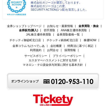
株式会社ガジーゴが運営しております。
株式会社ガジーゴはこの度、
SECURITY ACTION(1つ星)を宣言しました。
金券ショップトップページ
お知らせ・最新情報
金券買取・換金
金券販売(購入)
切手買取
ANA株主優待券買取
JAL株主優待券買取
金券買取価格一覧
チケッティ御徒町北口店
チケッティ錦糸町北口店
株優NOW
金券コラム:ちけぺでぃあ
会社概要
特商法に基づく表記
利用規約
お問合せ
採用情報
サービスポリシー
プライバシーポリシー
カスタマーハラスメントに対する方針
マネロン・テロ資金供与対策に関する基本方針