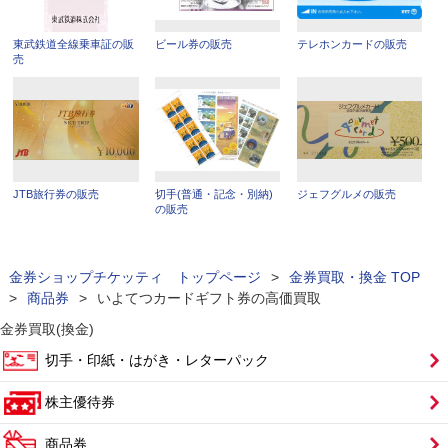
東武鉄道全線乗車証の販
ビール券の販売
テレホンカードの販売
売
JTB旅行券の販売
切手(普通・記念・別納)
ジェフグルメの販売
の販売
金券ショップチケッティ トップページ
>
金券買取・換金 TOP
>
商品券
>
いよてつカードギフト券の高価買取
金券買取(換金)
切手・印紙・はがき・レターパック
株主優待券
商品券