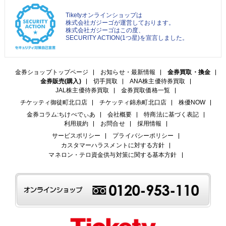
Tiketyオンラインショップは
株式会社ガジーゴが運営しております。
株式会社ガジーゴはこの度、
SECURITY ACTION(1つ星)を宣言しました。
金券ショップトップページ
お知らせ・最新情報
金券買取・換金
金券販売(購入)
切手買取
ANA株主優待券買取
JAL株主優待券買取
金券買取価格一覧
チケッティ御徒町北口店
チケッティ錦糸町北口店
株優NOW
金券コラム:ちけぺでぃあ
会社概要
特商法に基づく表記
利用規約
お問合せ
採用情報
サービスポリシー
プライバシーポリシー
カスタマーハラスメントに対する方針
マネロン・テロ資金供与対策に関する基本方針