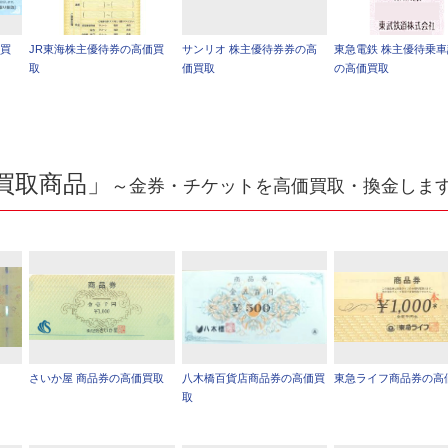
価買
JR東海株主優待券の高価買
サンリオ 株主優待券券の高
東急電鉄 株主優待乗
取
価買取
の高価買取
買取商品」
～金券・チケットを高価買取・換金しま
さいか屋 商品券の高価買取
八木橋百貨店商品券の高価買
東急ライフ商品券の高
取