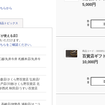
5,000円
ちらから
数
商品トピックス
量
ドが使える店
】
用いただけます。
ちらをご確認ください。
商品コード：000951
百貨店ギフト
三越/丸井今井 札幌本店/丸井今
10,000円
数
森店/さくら野百貨店 弘前店/
量
戸店/川徳/さくら野百貨店 北
崎/西武 秋田店/うすい百貨店
 高崎店/伊勢丹 浦和店/そごう