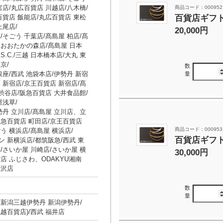
宮店/丸広百貨店 川越店/八木橋/
商品コード：000952
百貨店ギフト
百貨店 飯能店/丸広百貨店 東松
上尾店/
20,000円
/そごう 千葉店/髙島屋 柏店/髙
おおたかの森店/髙島屋 日本
.C./三越 日本橋本店/大丸 東
京/
数
銀座/西武 池袋本店/伊勢丹 新宿
量
 新宿店/京王百貨店 新宿店/髙
 渋谷店/阪急百貨店 大井食品館/
屋浅草/
勢丹 立川店/髙島屋 立川店、立
小田急百貨店 町田店/京王百貨店
商品コード：000953
う 横浜店/髙島屋 横浜店/
百貨店ギフト
 新横浜店/都筑阪急/西武 東
/さいか屋 川崎店/さいか屋 横
30,000円
店 ふじさわ、ODAKYU湘南
藤沢店
数
量
新潟三越伊勢丹 新潟伊勢丹/
越百貨店)/西武 福井店