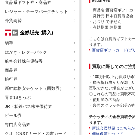
食品系ギフト券・商品券
・商品名:百貨店ギフトカー
レジャー・テーマパークチケット
・発行元:日本百貨店協会
外貨両替
・おつり:でません
・有効期限:無期限
金券販売 (購入)
こちらは百貨店ギフトカー
切手
ります。
百貨店ギフトカード(プ
はがき・レターパック
航空会社株主優待券
買取に際してのご注
商品券
・100万円以上お買取り
旅行券
・痛み折れ曲がりが激し
新幹線格安チケット（回数券）
買取できない場合がござ
〇これらの商品は買取不
青春18きっぷ
・使用済みの商品
・裏面スクラッチ部分が
JR・私鉄バス株主優待券
ビール券
チケッティの金券買取予
ります。
専門店商品券
新規会員登録はこちらか
クオ（QUO)カード・図書カード
価格保証について