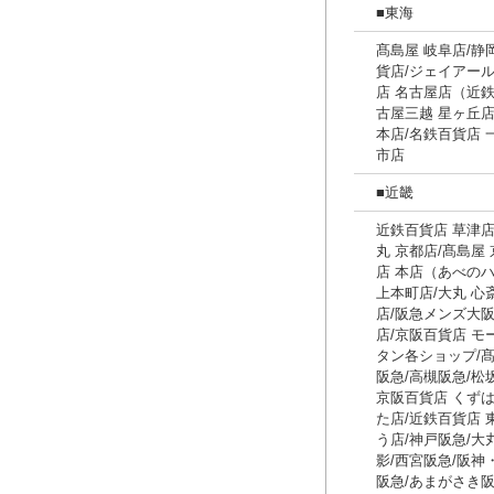
■東海
髙島屋 岐阜店/静
貨店/ジェイアール
店 名古屋店（近鉄
古屋三越 星ヶ丘店
本店/名鉄百貨店 
市店
■近畿
近鉄百貨店 草津店
丸 京都店/髙島屋
店 本店（あべのハ
上本町店/大丸 心
店/阪急メンズ大阪
店/京阪百貨店 モ
タン各ショップ/髙
阪急/高槻阪急/松
京阪百貨店 くずは
た店/近鉄百貨店 
う店/神戸阪急/大
影/西宮阪急/阪神
阪急/あまがさき阪