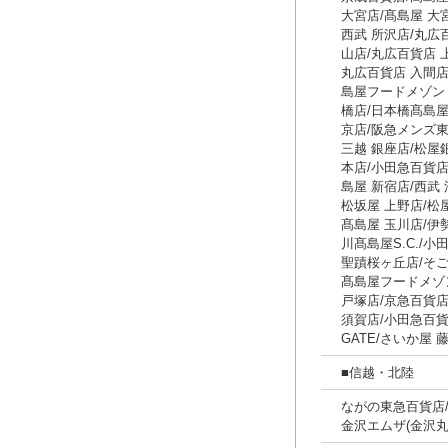
大宮店/髙島屋 大
西武 所沢店/丸広
山店/丸広百貨店 
丸広百貨店 入間店
島屋フードメゾン 
橋店/日本橋髙島屋S
京店/阪急メンズ東
三越 銀座店/松屋
本店/小田急百貨店
島屋 新宿店/西武
松坂屋 上野店/松
髙島屋 玉川店/伊
川髙島屋S.C./
聖蹟桜ヶ丘店/そご
髙島屋フードメゾン
戸塚店/京急百貨店
須賀店/小田急百貨
GATE/さいか屋 
■信越・北陸
ながの東急百貨店/
金沢エムザ(金沢丸