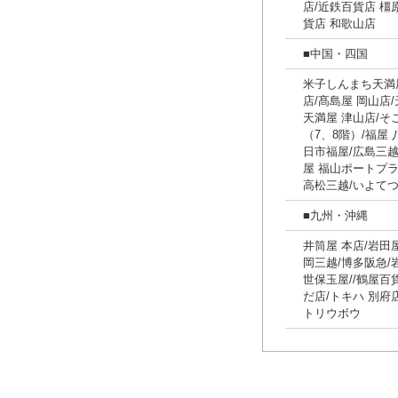
店/近鉄百貨店 橿
貨店 和歌山店
■中国・四国
米子しんまち天満
店/髙島屋 岡山店/
天満屋 津山店/そ
（7、8階）/福屋
日市福屋/広島三越
屋 福山ポートプラ
高松三越/いよてつ
■九州・沖縄
井筒屋 本店/岩田
岡三越/博多阪急/
世保玉屋//鶴屋百貨
だ店/トキハ 別府店
トリウボウ