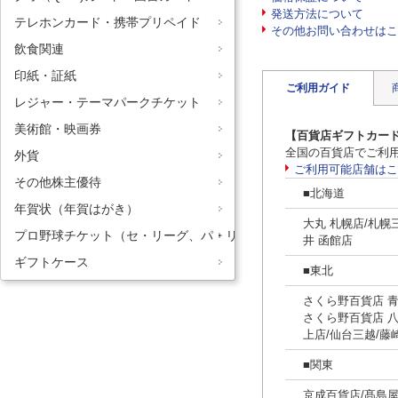
発送方法について
テレホンカード・携帯プリペイド
その他お問い合わせはこ
飲食関連
印紙・証紙
ご利用ガイド
レジャー・テーマパークチケット
美術館・映画券
【
百貨店ギフトカー
全国の百貨店でご利
外貨
ご利用可能店舗はこ
その他株主優待
■北海道
年賀状（年賀はがき）
大丸 札幌店/札幌
プロ野球チケット（セ・リーグ、パ・リーグ）
井 函館店
ギフトケース
■東北
さくら野百貨店 青
さくら野百貨店 八
上店/仙台三越/藤
■関東
京成百貨店/髙島屋