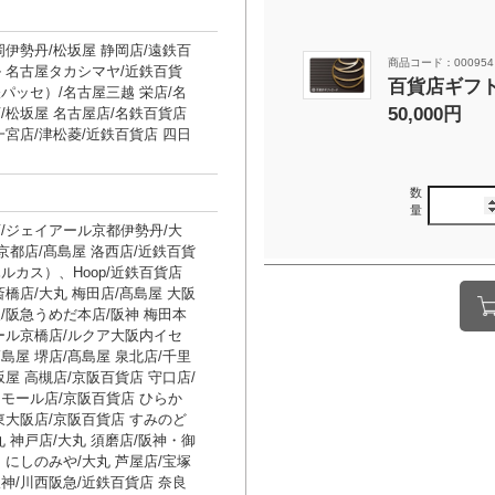
岡伊勢丹/松坂屋 静岡店/遠鉄百
商品コード：000954
 名古屋タカシマヤ/近鉄百貨
百貨店ギフト
パッセ）/名古屋三越 栄店/名
50,000円
/松坂屋 名古屋店/名鉄百貨店
一宮店/津松菱/近鉄百貨店 四日
数
量
/ジェイアール京都伊勢丹/大
 京都店/髙島屋 洛西店/近鉄百貨
ルカス）、Hoop/近鉄百貨店
斎橋店/大丸 梅田店/髙島屋 大阪
/阪急うめだ本店/阪神 梅田本
ール京橋店/ルクア大阪内イセ
島屋 堺店/髙島屋 泉北店/千里
坂屋 高槻店/京阪百貨店 守口店/
モール店/京阪百貨店 ひらか
東大阪店/京阪百貨店 すみのど
丸 神戸店/大丸 須磨店/阪神・御
・にしのみや/大丸 芦屋店/宝塚
神/川西阪急/近鉄百貨店 奈良