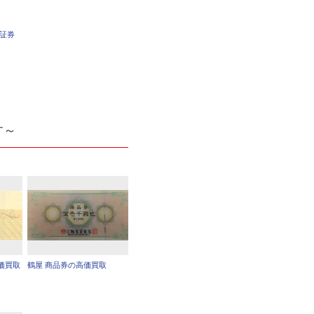
車証券
す～
価買取
鶴屋 商品券の高価買取