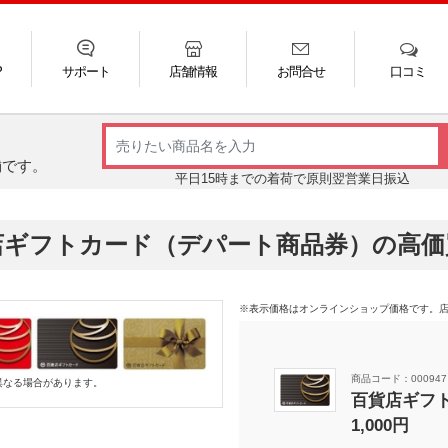
P
サポート
店舗情報
お問合せ
口コミ
LINE
FAQ
お電話
ご利用ガイド
メール
舗です。
平日15時までの着荷で原則翌営業日振込
店ギフトカード（デパート商品券）の高価
※表示価格はオンラインショップ価格です。
商品コード：000947
異なる場合があります。
百貨店ギフト
1,000円