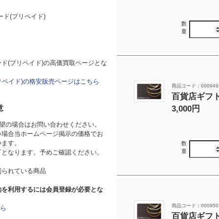
ド(プリペイド)
数
量
ド(プリペイド)の高価買取ページとな
リペイド)の格安販売ページはこちら
商品コード：000949
百貨店ギフト
意
3,000円
希望の場合はお問い合わせください。
い場合当ホームページ掲示の価格でお
います。
数
量
可となります。予めご確認ください。
削られている商品
約を利用するには会員登録が必要とな
商品コード：000950
ら
百貨店ギフト