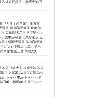
原店/近鉄百貨店 生駒店/近鉄百
屋/ＪＵ米子髙島屋/一畑百貨
天満屋 岡山店/天満屋 倉敷店/
ごう 広島店/天満屋 八丁堀ビル
 八丁堀本店/福屋 広島駅前店/五
/尾道福屋/天満屋 福山店/天満
ザ店/大丸下関店/山口井筒屋/
髙島屋/松山三越/高知大丸
屋 本店/博多大丸 福岡天神店/福
岩田屋 久留米店//浜屋百貨店/佐
店//トキハ 本店/トキハ わさ
//宮崎山形屋//山形屋//デパー