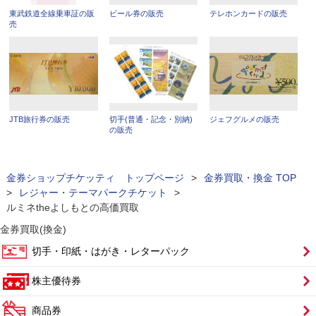
東武鉄道全線乗車証の販
ビール券の販売
テレホンカードの販売
売
JTB旅行券の販売
切手(普通・記念・別納)
ジェフグルメの販売
の販売
金券ショップチケッティ トップページ
>
金券買取・換金 TOP
>
レジャー・テーマパークチケット
>
ルミネtheよしもとの高価買取
金券買取(換金)
切手・印紙・はがき・レターパック
株主優待券
商品券