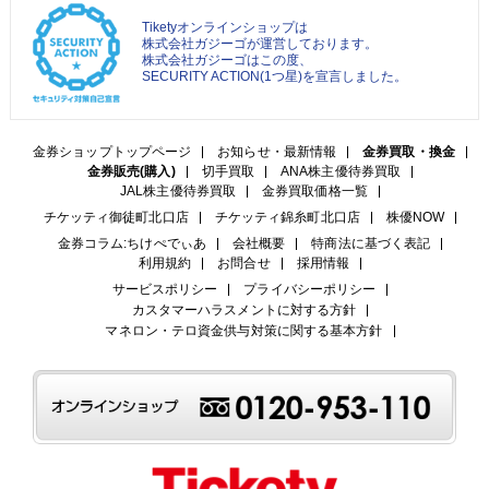
Tiketyオンラインショップは
株式会社ガジーゴが運営しております。
株式会社ガジーゴはこの度、
SECURITY ACTION(1つ星)を宣言しました。
金券ショップトップページ
お知らせ・最新情報
金券買取・換金
金券販売(購入)
切手買取
ANA株主優待券買取
JAL株主優待券買取
金券買取価格一覧
チケッティ御徒町北口店
チケッティ錦糸町北口店
株優NOW
金券コラム:ちけぺでぃあ
会社概要
特商法に基づく表記
利用規約
お問合せ
採用情報
サービスポリシー
プライバシーポリシー
カスタマーハラスメントに対する方針
マネロン・テロ資金供与対策に関する基本方針