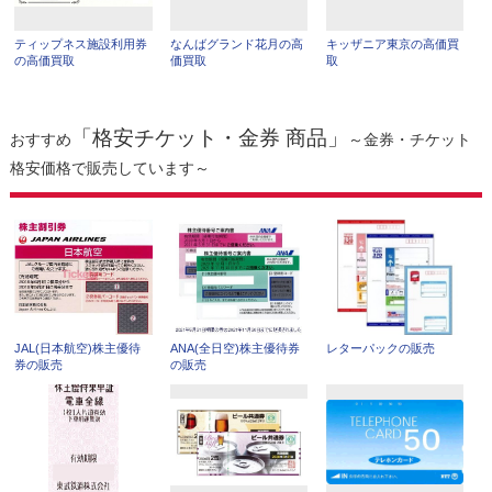
ティップネス施設利用券
なんばグランド花月の高
キッザニア東京の高価買
の高価買取
価買取
取
「格安チケット・金券 商品」
おすすめ
～金券・チケット
格安価格で販売しています～
JAL(日本航空)株主優待
ANA(全日空)株主優待券
レターパックの販売
券の販売
の販売