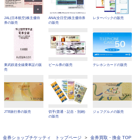
JAL(日本航空)株主優待
ANA(全日空)株主優待券
レターパックの販売
券の販売
の販売
東武鉄道全線乗車証の販
ビール券の販売
テレホンカードの販売
売
JTB旅行券の販売
切手(普通・記念・別納)
ジェフグルメの販売
の販売
金券ショップチケッティ トップページ
>
金券買取・換金 TOP