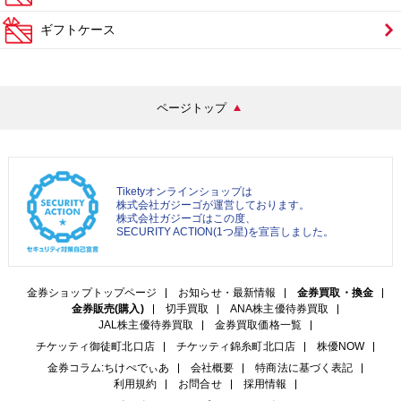
ギフトケース
ページトップ
Tiketyオンラインショップは
株式会社ガジーゴが運営しております。
株式会社ガジーゴはこの度、
SECURITY ACTION(1つ星)を宣言しました。
金券ショップトップページ
お知らせ・最新情報
金券買取・換金
金券販売(購入)
切手買取
ANA株主優待券買取
JAL株主優待券買取
金券買取価格一覧
チケッティ御徒町北口店
チケッティ錦糸町北口店
株優NOW
金券コラム:ちけぺでぃあ
会社概要
特商法に基づく表記
利用規約
お問合せ
採用情報