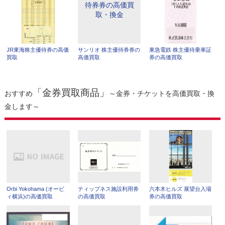
JR東海株主優待券の高価
サンリオ 株主優待券券の
東急電鉄 株主優待乗車証
買取
高価買取
券の高価買取
「金券買取商品」
おすすめ
～金券・チケットを高価買取・換
金します～
Orbi Yokohama (オービ
ティップネス施設利用券
六本木ヒルズ 展望台入場
ィ横浜)の高価買取
の高価買取
券の高価買取