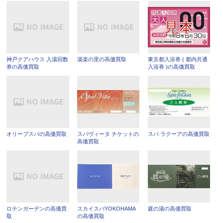
神戸クアハウス 入湯回数
湯楽の里の高価買取
東京都入浴券 ( 都内共通
券の高価買取
入浴券 )の高価買取
オリーブスパの高価買取
スパヴィータ チケットの
スパ ラクーアの高価買取
高価買取
ロテンガーデンの高価買
スカイスパYOKOHAMA
庭の湯の高価買取
取
の高価買取