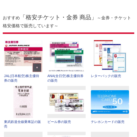
「格安チケット・金券 商品」
おすすめ
～金券・チケット
格安価格で販売しています～
JAL(日本航空)株主優待
ANA(全日空)株主優待券
レターパックの販売
券の販売
の販売
東武鉄道全線乗車証の販
ビール券の販売
テレホンカードの販売
売