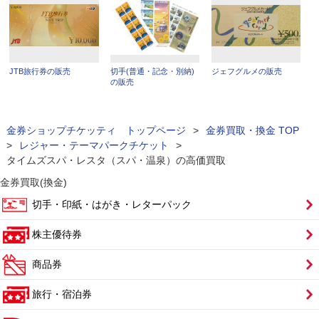
JTB旅行券の販売
切手(普通・記念・別納)
ジェフグルメの販売
の販売
金券ショップチケッティ トップページ
>
金券買取・換金 TOP
>
レジャー・テーマパークチケット
>
タイムズスパ・レスタ（スパ・温泉）の高価買取
金券買取(換金)
切手・印紙・はがき・レターパック
株主優待券
商品券
旅行・宿泊券