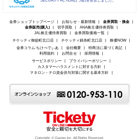
SECURITY ACTION(1つ星)を宣言しました。
金券ショップトップページ
お知らせ・最新情報
金券買取・換金
金券販売(購入)
切手買取
ANA株主優待券買取
JAL株主優待券買取
金券買取価格一覧
チケッティ御徒町北口店
チケッティ錦糸町北口店
株優NOW
金券コラム:ちけぺでぃあ
会社概要
特商法に基づく表記
利用規約
お問合せ
採用情報
サービスポリシー
プライバシーポリシー
カスタマーハラスメントに対する方針
マネロン・テロ資金供与対策に関する基本方針
Copyright: © Gazigo Inc. All Rights Reserved.