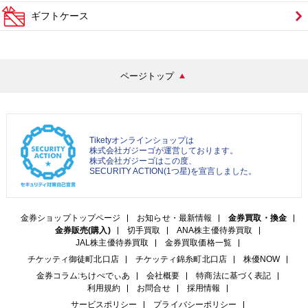
ギフトケース
ページトップ
Tiketyオンラインショップは
株式会社ガジーゴが運営しております。
株式会社ガジーゴはこの度、
SECURITY ACTION(1つ星)を宣言しました。
金券ショップトップページ
お知らせ・最新情報
金券買取・換金
金券販売(購入)
切手買取
ANA株主優待券買取
JAL株主優待券買取
金券買取価格一覧
チケッティ御徒町北口店
チケッティ錦糸町北口店
株優NOW
金券コラム:ちけぺでぃあ
会社概要
特商法に基づく表記
利用規約
お問合せ
採用情報
サービスポリシー
プライバシーポリシー