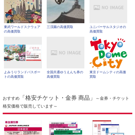
東武ワールドスクウェア
三渓園の高価買取
ユニバーサルスタジオの
の高価買取
高価買取
よみうりランドパスポー
全国共通ゆうえんち券の
東京ドームシティの高価
トの高価買取
高価買取
買取
「格安チケット・金券 商品」
おすすめ
～金券・チケット
格安価格で販売しています～