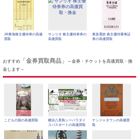
JR東海株主優待券の高価
サンリオ 株主優待券券の
東急電鉄 株主優待乗車証
買取
高価買取
券の高価買取
「金券買取商品」
おすすめ
～金券・チケットを高価買取・換
金します～
こどもの国の高価買取
横浜八景島シーパラダイ
ナンジャタウンの高価買
スパスポートの高価買取
取