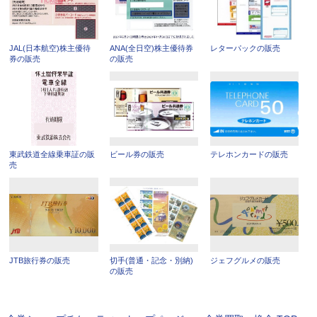
JAL(日本航空)株主優待
ANA(全日空)株主優待券
レターパックの販売
券の販売
の販売
東武鉄道全線乗車証の販
ビール券の販売
テレホンカードの販売
売
JTB旅行券の販売
切手(普通・記念・別納)
ジェフグルメの販売
の販売