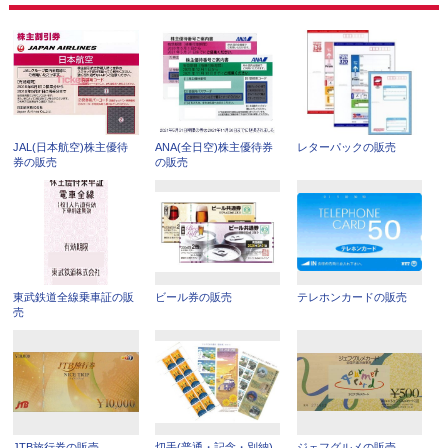
JAL(日本航空)株主優待
ANA(全日空)株主優待券
レターパックの販売
券の販売
の販売
東武鉄道全線乗車証の販
ビール券の販売
テレホンカードの販売
売
JTB旅行券の販売
切手(普通・記念・別納)
ジェフグルメの販売