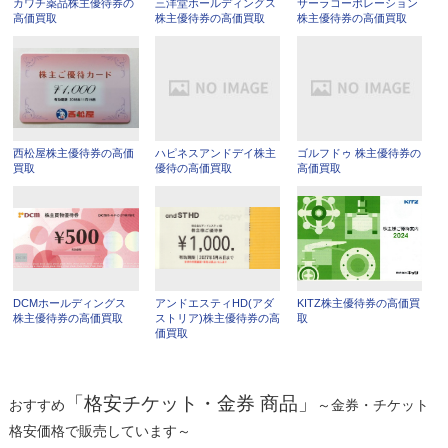
カワチ薬品株主優待券の
三洋堂ホールディングス
サーラコーポレーション
高価買取
株主優待券の高価買取
株主優待券の高価買取
西松屋株主優待券の高価
ハピネスアンドデイ株主
ゴルフドゥ 株主優待券の
買取
優待の高価買取
高価買取
DCMホールディングス
アンドエスティHD(アダ
KITZ株主優待券の高価買
株主優待券の高価買取
ストリア)株主優待券の高
取
価買取
「格安チケット・金券 商品」
おすすめ
～金券・チケット
格安価格で販売しています～