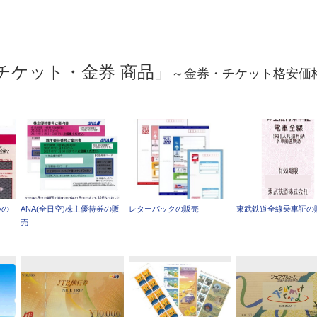
チケット・金券 商品」
～金券・チケット格安価
券の
ANA(全日空)株主優待券の販
レターパックの販売
東武鉄道全線乗車証の
売