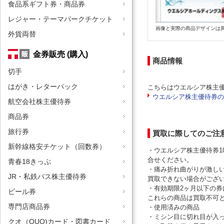
食品系ギフト券・商品券
レジャー・テーマパークチケット
画像と実際の商品デザインは
外貨両替
金券販売 (購入)
商品情報
切手
はがき・レターパック
こちらはウエルシア株主
ウエルシア株主優待券の
航空会社株主優待券
商品券
旅行券
買取に際してのご注
新幹線格安チケット（回数券）
・ウエルシア株主優待券1
合せください。
青春18きっぷ
・痛み折れ曲がりが激し
JR・私鉄バス株主優待券
買取できない場合がござ
・有効期限2ヶ月以下の
ビール券
これらの商品は買取不可
専門店商品券
・使用済みの商品
・ミシン目に切れ目が入
クオ（QUO)カード・図書カード