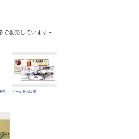
格で販売しています～
販売
ビール券の販売