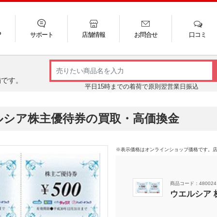
P
サポート
店舗情報
お問合せ
口コミ
LINE
FAQ
お電話
ご利用ガイド
メール
舗です。
平日15時までの着荷で原則翌営業日振込
ルシア株主優待券の買取・高価換金
※表示価格はオンラインショップ価格です。
商品コード：480024
ウエルシア 