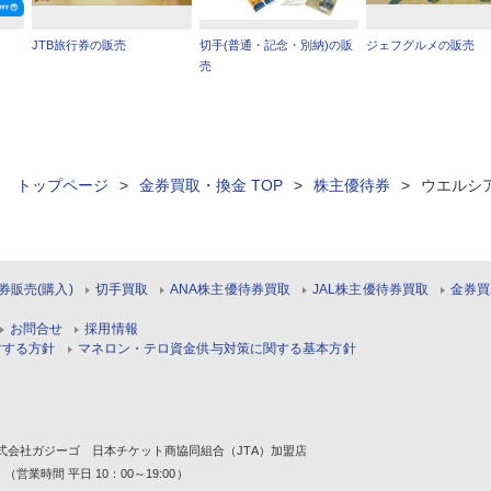
JTB旅行券の販売
切手(普通・記念・別納)の販
ジェフグルメの販売
売
ィ トップページ
>
金券買取・換金 TOP
>
株主優待券
>
ウエルシ
券販売(購入)
切手買取
ANA株主優待券買取
JAL株主優待券買取
金券買
お問合せ
採用情報
対する方針
マネロン・テロ資金供与対策に関する基本方針
1 株式会社ガジーゴ 日本チケット商協同組合（JTA）加盟店
 （営業時間 平日 10：00～19:00）