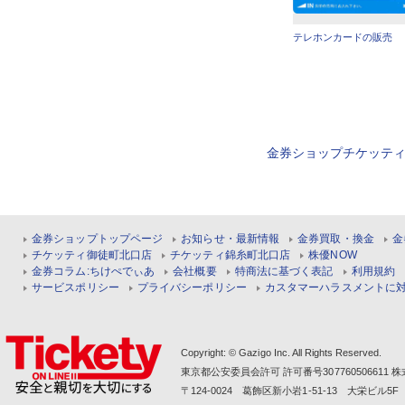
テレホンカードの販売
金券ショップチケッテ
金券ショップトップページ
お知らせ・最新情報
金券買取・換金
金
チケッティ御徒町北口店
チケッティ錦糸町北口店
株優NOW
金券コラム:ちけぺでぃあ
会社概要
特商法に基づく表記
利用規約
サービスポリシー
プライバシーポリシー
カスタマーハラスメントに
Copyright: © Gazigo Inc. All Rights Reserved.
東京都公安委員会許可 許可番号30776050661
〒124-0024 葛飾区新小岩1-51-13 大栄ビル5F