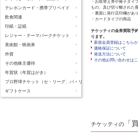
・お取替え券や冊子タイ
もの、及び切り離された
テレホンカード・携帯プリペイド
・裏面に発行店印欄があ
飲食関連
・カードタイプの商品
印紙・証紙
チケッティの金券買取予
レジャー・テーマパークチケット
ります。
新規会員登録はこちらか
美術館・映画券
価格保証について
外貨
発送方法について
その他お問い合わせはこ
その他株主優待
年賀状（年賀はがき）
プロ野球チケット（セ・リーグ、パ・リーグ）
ギフトケース
「
チケッティの