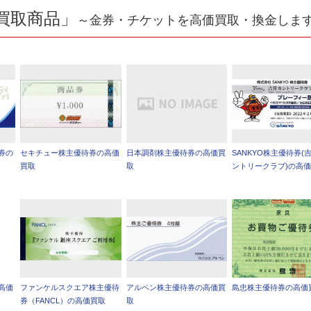
買取商品」
～金券・チケットを高価買取・換金しま
券の
セキチュー株主優待券の高価
日本調剤株主優待券の高価買
SANKYO株主優待券(
買取
取
ントリークラブ)の高
高価
ファンケルスクエア株主優待
アルペン株主優待券の高価買
島忠株主優待券の高価
券（FANCL）の高価買取
取