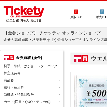
買取TOP
販売TO
【金券ショップ】 チケッティ オンラインショップ
金券の高価買取・格安販売を行う金券ショップのオンライン店
ウエ
金券買取 (換金)
切手・印紙・はがき・レターパック
株主優待券
商品券
旅行・宿泊券
新幹線・特急回数券
カード(図書・QUO・テレカ他)