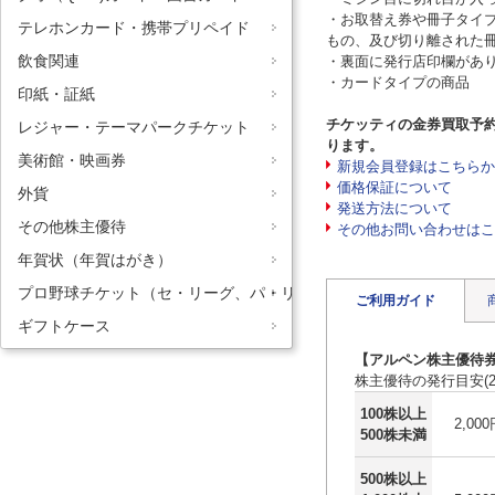
・お取替え券や冊子タイ
テレホンカード・携帯プリペイド
もの、及び切り離された
飲食関連
・裏面に発行店印欄があ
・カードタイプの商品
印紙・証紙
チケッティの金券買取予
レジャー・テーマパークチケット
ります。
美術館・映画券
新規会員登録はこちらか
価格保証について
外貨
発送方法について
その他株主優待
その他お問い合わせはこ
年賀状（年賀はがき）
プロ野球チケット（セ・リーグ、パ・リーグ）
ご利用ガイド
ギフトケース
【アルペン株主優待
株主優待の発行目安(2
100株以上
2,00
500株未満
500株以上