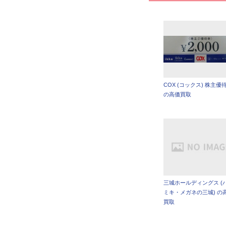
COX (コックス) 株主優
の高価買取
三城ホールディングス (
ミキ・メガネの三城) の
買取