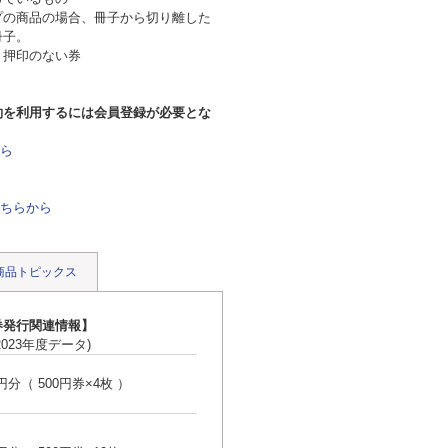
プの商品の場合、冊子から切り離した
冊子。
り押印のない券
約を利用するには会員登録が必要とな
ら
ちらから
商品トピックス
券発行関連情報】
023年度データ)
0円分（ 500円券×4枚 ）