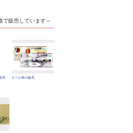
格で販売しています～
販売
ビール券の販売