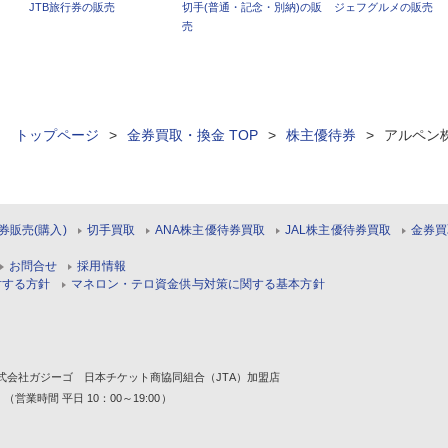
JTB旅行券の販売
切手(普通・記念・別納)の販
ジェフグルメの販売
売
ィ トップページ
>
金券買取・換金 TOP
>
株主優待券
>
アルペン
券販売(購入)
切手買取
ANA株主優待券買取
JAL株主優待券買取
金券買
お問合せ
採用情報
対する方針
マネロン・テロ資金供与対策に関する基本方針
1 株式会社ガジーゴ 日本チケット商協同組合（JTA）加盟店
 （営業時間 平日 10：00～19:00）