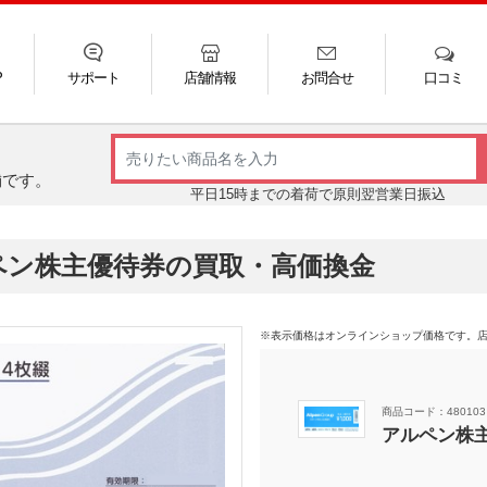
P
サポート
店舗情報
お問合せ
口コミ
LINE
FAQ
お電話
ご利用ガイド
メール
舗です。
平日15時までの着荷で原則翌営業日振込
ペン株主優待券の買取・高価換金
※表示価格はオンラインショップ価格です。
商品コード：480103
アルペン株主優