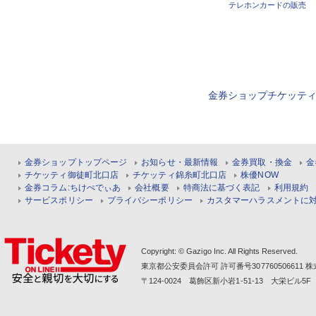
テレホンカードの販売
金券ショップチケッテ
金券ショップトップページ
お知らせ・最新情報
金券買取・換金
金
チケッティ御徒町北口店
チケッティ錦糸町北口店
株優NOW
金券コラム:ちけぺでぃあ
会社概要
特商法に基づく表記
利用規約
サービスポリシー
プライバシーポリシー
カスタマーハラスメントに
Copyright: © Gazigo Inc. All Rights Reserved.
東京都公安委員会許可 許可番号30776050661
〒124-0024 葛飾区新小岩1-51-13 大栄ビル5F