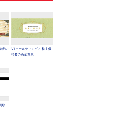
待券の
VTホールディングス 株主優
待券の高価買取
買取