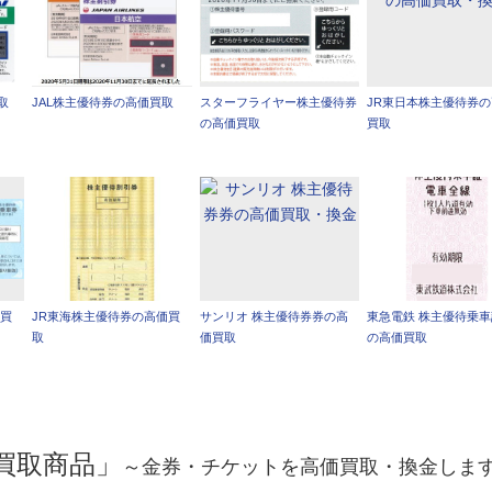
取
JAL株主優待券の高価買取
スターフライヤー株主優待券
JR東日本株主優待券
の高価買取
買取
価買
JR東海株主優待券の高価買
サンリオ 株主優待券券の高
東急電鉄 株主優待乗
取
価買取
の高価買取
買取商品」
～金券・チケットを高価買取・換金しま