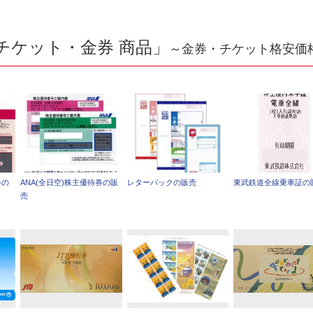
チケット・金券 商品」
～金券・チケット格安価
券の
ANA(全日空)株主優待券の販
レターパックの販売
東武鉄道全線乗車証の
売