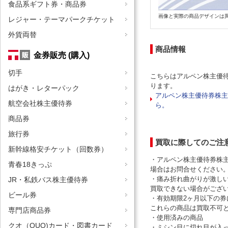
食品系ギフト券・商品券
画像と実際の商品デザインは
レジャー・テーマパークチケット
外貨両替
商品情報
金券販売 (購入)
切手
こちらはアルペン株主優
ります。
はがき・レターパック
アルペン株主優待券株主
航空会社株主優待券
ら。
商品券
旅行券
買取に際してのご注
新幹線格安チケット（回数券）
・アルペン株主優待券株主
青春18きっぷ
場合はお問合せください
・痛み折れ曲がりが激し
JR・私鉄バス株主優待券
買取できない場合がござ
ビール券
・有効期限2ヶ月以下の
これらの商品は買取不可
専門店商品券
・使用済みの商品
クオ（QUO)カード・図書カード
・ミシン目に切れ目が入