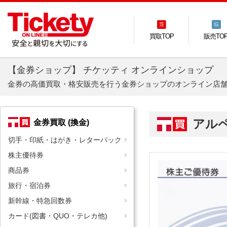
買取TOP
販売TO
【金券ショップ】 チケッティ オンラインショップ
金券の高価買取・格安販売を行う金券ショップのオンライン店
アル
金券買取 (換金)
切手・印紙・はがき・レターパック
株主優待券
商品券
旅行・宿泊券
新幹線・特急回数券
カード(図書・QUO・テレカ他)