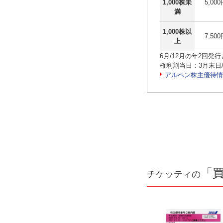
1,000株未
5,00
満
1,000株以
7,50
上
6月/12月の年2回発
権利割当日：3月末日
アルペン株主優待情
「
チケッティの