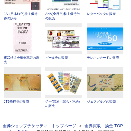
JAL(日本航空)株主優待
ANA(全日空)株主優待券
レターパックの販売
券の販売
の販売
東武鉄道全線乗車証の販
ビール券の販売
テレホンカードの販売
売
JTB旅行券の販売
切手(普通・記念・別納)
ジェフグルメの販売
の販売
金券ショップチケッティ トップページ
>
金券買取・換金 TOP