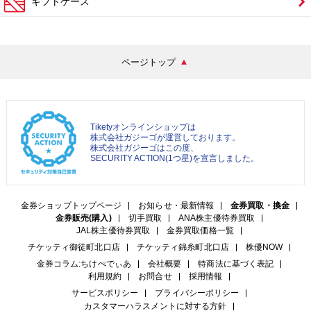
ギフトケース
ページトップ
Tiketyオンラインショップは
株式会社ガジーゴが運営しております。
株式会社ガジーゴはこの度、
SECURITY ACTION(1つ星)を宣言しました。
金券ショップトップページ
お知らせ・最新情報
金券買取・換金
金券販売(購入)
切手買取
ANA株主優待券買取
JAL株主優待券買取
金券買取価格一覧
チケッティ御徒町北口店
チケッティ錦糸町北口店
株優NOW
金券コラム:ちけぺでぃあ
会社概要
特商法に基づく表記
利用規約
お問合せ
採用情報
サービスポリシー
プライバシーポリシー
カスタマーハラスメントに対する方針