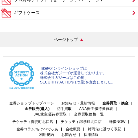
ギフトケース
ページトップ
Tiketyオンラインショップは
株式会社ガジーゴが運営しております。
株式会社ガジーゴはこの度、
SECURITY ACTION(1つ星)を宣言しました。
金券ショップトップページ
お知らせ・最新情報
金券買取・換金
金券販売(購入)
切手買取
ANA株主優待券買取
JAL株主優待券買取
金券買取価格一覧
チケッティ御徒町北口店
チケッティ錦糸町北口店
株優NOW
金券コラム:ちけぺでぃあ
会社概要
特商法に基づく表記
利用規約
お問合せ
採用情報