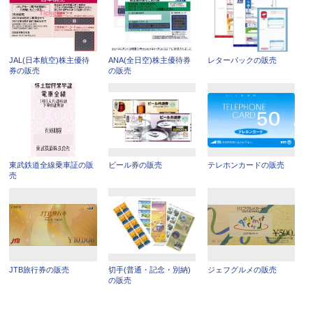
JAL(日本航空)株主優待
ANA(全日空)株主優待券
レターパックの販売
券の販売
の販売
東武鉄道全線乗車証の販
ビール券の販売
テレホンカードの販売
売
JTB旅行券の販売
切手(普通・記念・別納)
ジェフグルメの販売
の販売