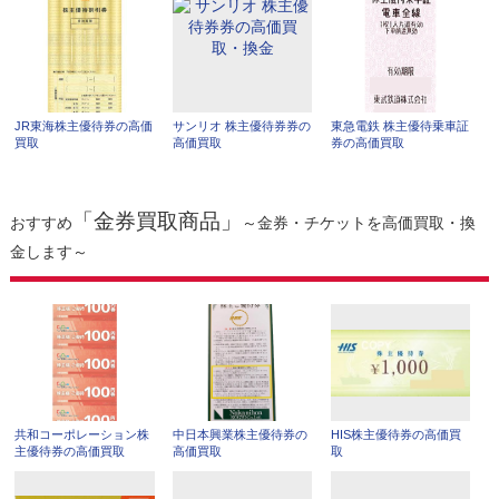
JR東海株主優待券の高価
サンリオ 株主優待券券の
東急電鉄 株主優待乗車証
買取
高価買取
券の高価買取
「金券買取商品」
おすすめ
～金券・チケットを高価買取・換
金します～
共和コーポレーション株
中日本興業株主優待券の
HIS株主優待券の高価買
主優待券の高価買取
高価買取
取