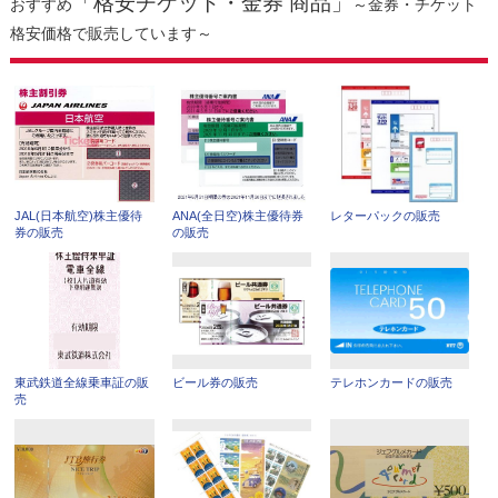
「格安チケット・金券 商品」
おすすめ
～金券・チケット
格安価格で販売しています～
JAL(日本航空)株主優待
ANA(全日空)株主優待券
レターパックの販売
券の販売
の販売
東武鉄道全線乗車証の販
ビール券の販売
テレホンカードの販売
売