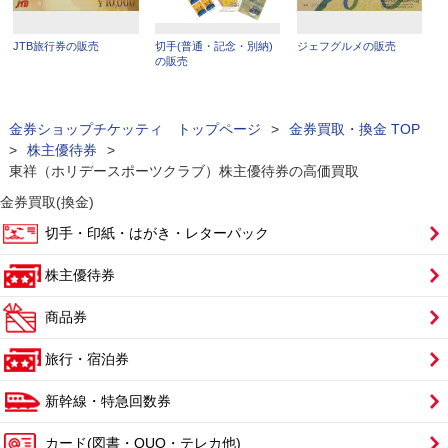
JTB旅行券の販売
切手(普通・記念・別納)
ジェフグルメの販売
の販売
金券ショップチケッティ トップページ
>
金券買取・換金 TOP
>
株主優待券
>
東祥（ホリデースポーツクラブ）株主優待券の高価買取
金券買取(換金)
切手・印紙・はがき・レターパック
株主優待券
商品券
旅行・宿泊券
新幹線・特急回数券
カード(図書・QUO・テレカ他)