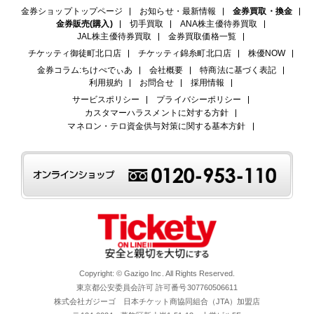
金券ショップトップページ
お知らせ・最新情報
金券買取・換金
金券販売(購入)
切手買取
ANA株主優待券買取
JAL株主優待券買取
金券買取価格一覧
チケッティ御徒町北口店
チケッティ錦糸町北口店
株優NOW
金券コラム:ちけぺでぃあ
会社概要
特商法に基づく表記
利用規約
お問合せ
採用情報
サービスポリシー
プライバシーポリシー
カスタマーハラスメントに対する方針
マネロン・テロ資金供与対策に関する基本方針
Copyright: © Gazigo Inc. All Rights Reserved.
東京都公安委員会許可 許可番号307760506611
株式会社ガジーゴ 日本チケット商協同組合（JTA）加盟店