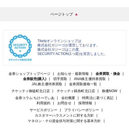
ページトップ
Tiketyオンラインショップは
株式会社ガジーゴが運営しております。
株式会社ガジーゴはこの度、
SECURITY ACTION(1つ星)を宣言しました。
金券ショップトップページ
お知らせ・最新情報
金券買取・換金
金券販売(購入)
切手買取
ANA株主優待券買取
JAL株主優待券買取
金券買取価格一覧
チケッティ御徒町北口店
チケッティ錦糸町北口店
株優NOW
金券コラム:ちけぺでぃあ
会社概要
特商法に基づく表記
利用規約
お問合せ
採用情報
サービスポリシー
プライバシーポリシー
カスタマーハラスメントに対する方針
マネロン・テロ資金供与対策に関する基本方針