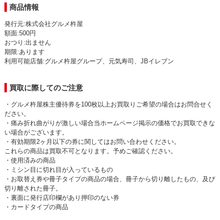
商品情報
発行元:株式会社グルメ杵屋
額面:500円
おつり:出ません
期限:あります
利用可能店舗:グルメ杵屋グループ、元気寿司、JBイレブン
買取に際してのご注意
・グルメ杵屋株主優待券を100枚以上お買取りご希望の場合はお問合せく
ださい。
・痛み折れ曲がりが激しい場合当ホームページ掲示の価格でお買取できな
い場合がございます。
・有効期限2ヶ月以下の券に関してはお問い合わせください。
これらの商品は買取不可となります。予めご確認ください。
・使用済みの商品
・ミシン目に切れ目が入っているもの
・お取替え券や冊子タイプの商品の場合、冊子から切り離したもの、及び
切り離された冊子。
・裏面に発行店印欄があり押印のない券
・カードタイプの商品