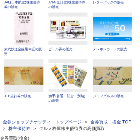
JAL(日本航空)株主優待
ANA(全日空)株主優待券
レターパックの販売
券の販売
の販売
東武鉄道全線乗車証の販
ビール券の販売
テレホンカードの販売
売
JTB旅行券の販売
切手(普通・記念・別納)
ジェフグルメの販売
の販売
金券ショップチケッティ トップページ
>
金券買取・換金 TOP
>
株主優待券
>
グルメ杵屋株主優待券の高価買取
金券買取(換金)