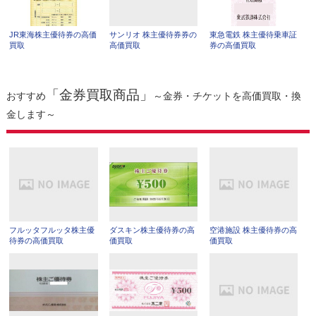
JR東海株主優待券の高価
サンリオ 株主優待券券の
東急電鉄 株主優待乗車証
買取
高価買取
券の高価買取
「金券買取商品」
おすすめ
～金券・チケットを高価買取・換
金します～
フルッタフルッタ株主優
ダスキン株主優待券の高
空港施設 株主優待券の高
待券の高価買取
価買取
価買取