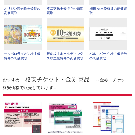
オリジン東秀株主優待の
不二家株主優待券の高価
海帆 株主優待券の高価買
高価買取
買取
取
サッポロライオン株主優
焼肉坂井ホールディング
バルニバービ 株主優待券
待券の高価買取
ス株主優待券の高価買取
の高価買取
「格安チケット・金券 商品」
おすすめ
～金券・チケット
格安価格で販売しています～