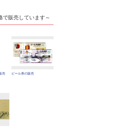
格で販売しています～
販売
ビール券の販売