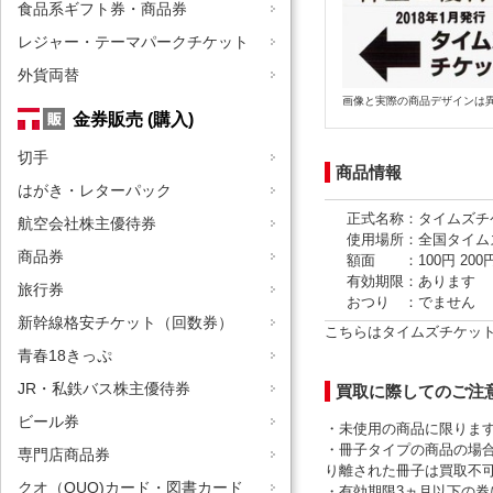
食品系ギフト券・商品券
レジャー・テーマパークチケット
外貨両替
画像と実際の商品デザインは
金券販売 (購入)
切手
商品情報
はがき・レターパック
正式名称：タイムズチ
航空会社株主優待券
使用場所：全国タイム
商品券
額面 ：100円 200円
有効期限：あります
旅行券
おつり ：でません
新幹線格安チケット（回数券）
こちらはタイムズチケッ
青春18きっぷ
JR・私鉄バス株主優待券
買取に際してのご注
ビール券
・未使用の商品に限りま
・冊子タイプの商品の場
専門店商品券
り離された冊子は買取不
クオ（QUO)カード・図書カード
・有効期限3ヵ月以下の