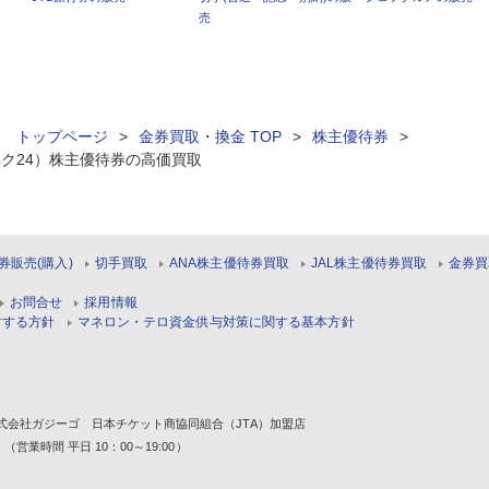
売
ィ トップページ
>
金券買取・換金 TOP
>
株主優待券
>
ク24）株主優待券の高価買取
券販売(購入)
切手買取
ANA株主優待券買取
JAL株主優待券買取
金券買
お問合せ
採用情報
対する方針
マネロン・テロ資金供与対策に関する基本方針
1 株式会社ガジーゴ 日本チケット商協同組合（JTA）加盟店
 （営業時間 平日 10：00～19:00）