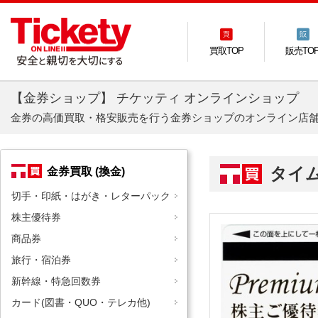
買取TOP
販売TO
【金券ショップ】 チケッティ オンラインショップ
金券の高価買取・格安販売を行う金券ショップのオンライン店
タイ
金券買取 (換金)
切手・印紙・はがき・レターパック
株主優待券
商品券
旅行・宿泊券
新幹線・特急回数券
カード(図書・QUO・テレカ他)