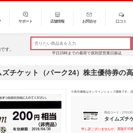
P
サポート
店舗情報
お問合せ
口コミ
LINE
FAQ
お電話
ご利用ガイド
メール
舗です。
平日15時までの着荷で原則翌営業日振込
ムズチケット（パーク24）株主優待券の
※表示価格はオンラインショップ価格です。
商品コード：270130
タイムズチ
申し訳ございませんが、買取不可