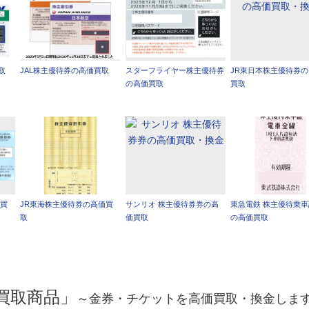
取
JAL株主優待券の高価買取
スターフライヤー株主優待券
JR東日本株主優待券
の高価買取
買取
価買
JR東海株主優待券の高価買
サンリオ 株主優待券券の高
東急電鉄 株主優待乗
取
価買取
の高価買取
買取商品」
～金券・チケットを高価買取・換金しま