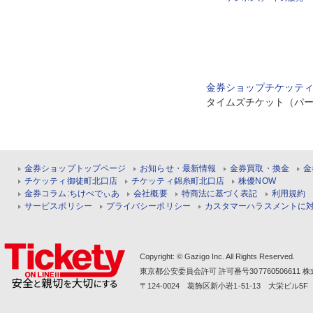
金券ショップチケッテ
タイムズチケット（パー
金券ショップトップページ
お知らせ・最新情報
金券買取・換金
金
チケッティ御徒町北口店
チケッティ錦糸町北口店
株優NOW
金券コラム:ちけぺでぃあ
会社概要
特商法に基づく表記
利用規約
サービスポリシー
プライバシーポリシー
カスタマーハラスメントに
Copyright: © Gazigo Inc. All Rights Reserved.
東京都公安委員会許可 許可番号30776050661
〒124-0024 葛飾区新小岩1-51-13 大栄ビル5F