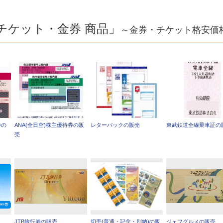
チケット・金券 商品」
～金券・チケット格安価
券の
ANA(全日空)株主優待券の販
レターパックの販売
東武鉄道全線乗車証の
売
JTB旅行券の販売
切手(普通・記念・別納)の販
ジェフグルメの販売