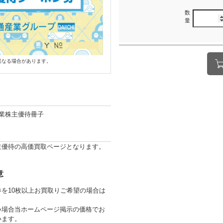
数
量
異なる場合があります。
業株主優待冊子
主優待の高価買取ページとなります。
意
を10枚以上お買取りご希望の場合は
い場合当ホームページ掲示の価格でお
います。