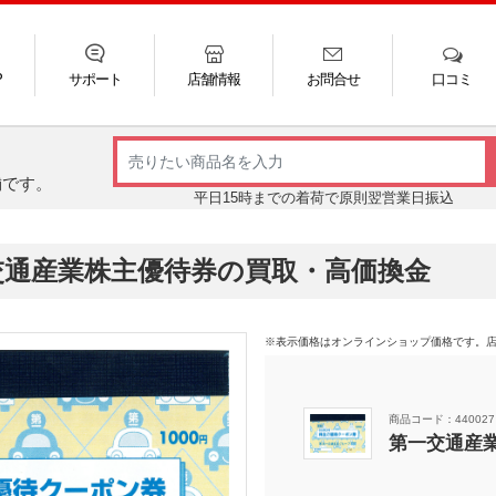
P
サポート
店舗情報
お問合せ
口コミ
LINE
FAQ
お電話
ご利用ガイド
メール
舗です。
平日15時までの着荷で原則翌営業日振込
交通産業株主優待券の買取・高価換金
※表示価格はオンラインショップ価格です。
商品コード：440027
第一交通産業