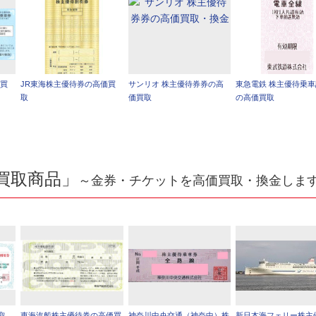
価買
JR東海株主優待券の高価買
サンリオ 株主優待券券の高
東急電鉄 株主優待乗
取
価買取
の高価買取
買取商品」
～金券・チケットを高価買取・換金しま
取
東海汽船株主優待券の高価買
神奈川中央交通（神奈中）株
新日本海フェリー株主