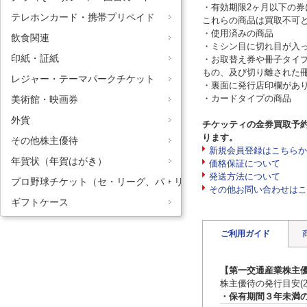
・有効期限2ヶ月以下の
テレホンカード・携帯プリペイド
これらの商品は買取不可
・使用済みの商品
飲食関連
・ミシン目に切れ目が入
印紙・証紙
・お取替え券や冊子タイ
もの、及び切り離された
レジャー・テーマパークチケット
・裏面に発行店印欄があ
・カードタイプの商品
美術館・映画券
外貨
チケッティの金券買取予
ります。
その他株主優待
新規会員登録はこちらか
年賀状（年賀はがき）
価格保証について
発送方法について
プロ野球チケット（セ・リーグ、パ・リーグ）
その他お問い合わせはこ
ギフトケース
ご利用ガイド
【第一交通産業株主
株主優待の発行目安(2
・保有期間３年未満