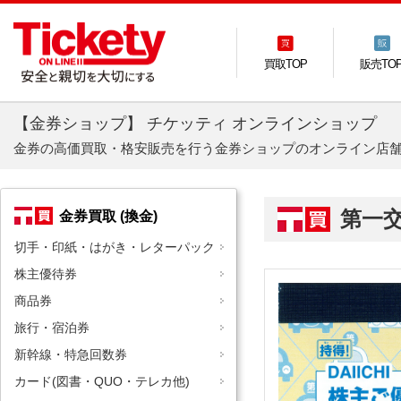
買取TOP
販売TO
【金券ショップ】 チケッティ オンラインショップ
金券の高価買取・格安販売を行う金券ショップのオンライン店
第一
金券買取 (換金)
切手・印紙・はがき・レターパック
株主優待券
商品券
旅行・宿泊券
新幹線・特急回数券
カード(図書・QUO・テレカ他)