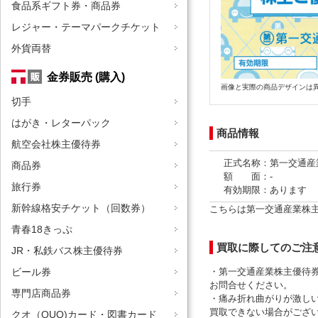
食品系ギフト券・商品券
レジャー・テーマパークチケット
外貨両替
金券販売 (購入)
画像と実際の商品デザインは
切手
はがき・レターパック
商品情報
航空会社株主優待券
正式名称：第一交通産
商品券
額 面：-
旅行券
有効期限：あります
新幹線格安チケット（回数券）
こちらは第一交通産業株
青春18きっぷ
買取に際してのご注
JR・私鉄バス株主優待券
・第一交通産業株主優待券
ビール券
お問合せください。
専門店商品券
・痛み折れ曲がりが激し
買取できない場合がござ
クオ（QUO)カード・図書カード