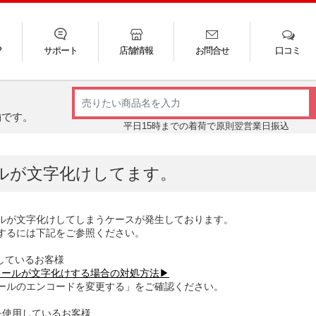
P
サポート
店舗情報
お問合せ
口コミ
LINE
FAQ
お電話
ご利用ガイド
メール
舗です。
平日15時までの着荷で原則翌営業日振込
ルが文字化けしてます。
ルが文字化けしてしまうケースが発生しております。
するには下記をご参照ください。
使用しているお客様
受信メールが文字化けする場合の対処方法▶
ールのエンコードを変更する」をご確認ください。
を使用しているお客様