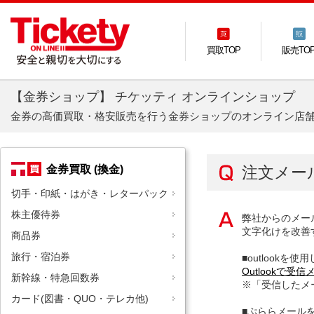
買取TOP
販売TO
【金券ショップ】 チケッティ オンラインショップ
金券の高価買取・格安販売を行う金券ショップのオンライン店
金券買取 (換金)
注文メー
切手・印紙・はがき・レターパック
株主優待券
弊社からのメー
文字化けを改善
商品券
旅行・宿泊券
■outlookを
Outlookで
新幹線・特急回数券
※「受信したメ
カード(図書・QUO・テレカ他)
■ぷららメール