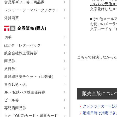
食品系ギフト券・商品券
ぷららで受信メ
文字化けしたメ
レジャー・テーマパークチケット
外貨両替
■その他メール
お使いのメーラ
金券販売 (購入)
文字コードを「
切手
はがき・レターパック
航空会社株主優待券
こちらで解決しなかっ
商品券
旅行券
新幹線格安チケット（回数券）
青春18きっぷ
JR・私鉄バス株主優待券
販売全般につい
ビール券
クレジットカード決
専門店商品券
配達日時は指定でき
クオ（QUO)カード・図書カード