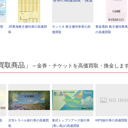
価買
JR東海株主優待券の高価買
サンリオ 株主優待券券の高
東急電鉄 株主優待乗
取
価買取
の高価買取
買取商品」
～金券・チケットを高価買取・換金しま
取
JCBトラベル旅行券の高価買
東武トップツアーズ旅行券
KIPS旅行券の高価買取
取
(青い鳥)の高価買取