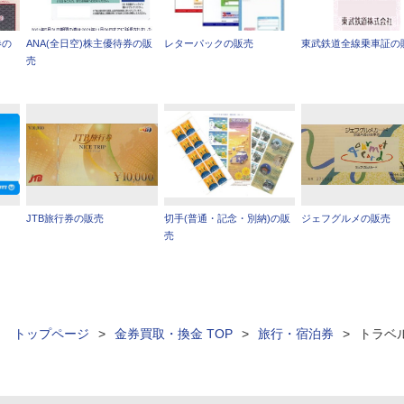
券の
ANA(全日空)株主優待券の販
レターパックの販売
東武鉄道全線乗車証の
売
JTB旅行券の販売
切手(普通・記念・別納)の販
ジェフグルメの販売
売
ィ トップページ
>
金券買取・換金 TOP
>
旅行・宿泊券
>
トラベ