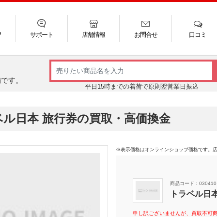
P
サポート
店舗情報
お問合せ
口コミ
LINE
FAQ
お電話
ご利用ガイド
メール
舗です。
平日15時までの着荷で原則翌営業日振込
ベル日本 旅行券の買取・高価換金
※表示価格はオンラインショップ価格です。
商品コード：030410
トラベル日本
申し訳ございませんが、買取不可