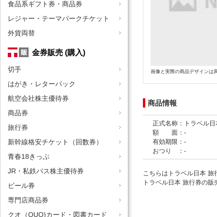
食品系ギフト券・商品券
レジャー・テーマパークチケット
外貨両替
金券販売 (購入)
切手
画像と実際の商品デザインは
はがき・レターパック
航空会社株主優待券
商品情報
商品券
正式名称：トラベル日
旅行券
額 面：-
有効期限：-
新幹線格安チケット（回数券）
おつり ：-
青春18きっぷ
JR・私鉄バス株主優待券
こちらはトラベル日本 旅
トラベル日本 旅行券の販
ビール券
専門店商品券
クオ（QUO)カード・図書カード