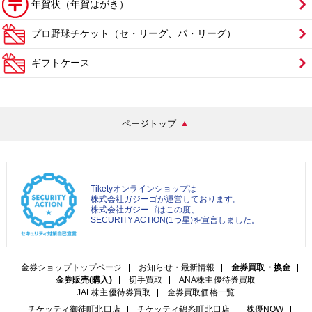
年賀状（年賀はがき）
プロ野球チケット（セ・リーグ、パ・リーグ）
ギフトケース
ページトップ
Tiketyオンラインショップは
株式会社ガジーゴが運営しております。
株式会社ガジーゴはこの度、
SECURITY ACTION(1つ星)を宣言しました。
金券ショップトップページ
お知らせ・最新情報
金券買取・換金
金券販売(購入)
切手買取
ANA株主優待券買取
JAL株主優待券買取
金券買取価格一覧
チケッティ御徒町北口店
チケッティ錦糸町北口店
株優NOW