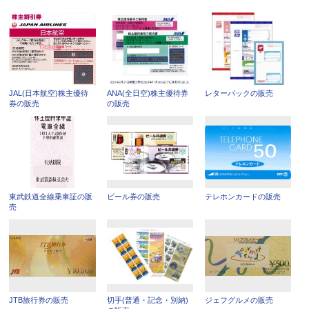
JAL(日本航空)株主優待
ANA(全日空)株主優待券
レターパックの販売
券の販売
の販売
東武鉄道全線乗車証の販
ビール券の販売
テレホンカードの販売
売
JTB旅行券の販売
切手(普通・記念・別納)
ジェフグルメの販売