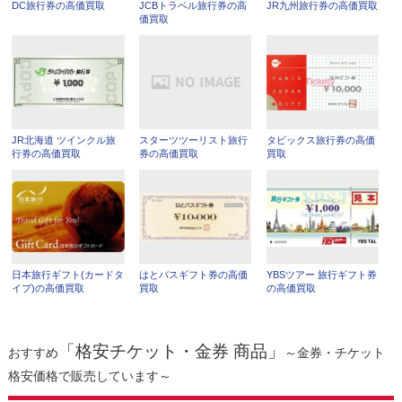
DC旅行券の高価買取
JCBトラベル旅行券の高
JR九州旅行券の高価買取
価買取
JR北海道 ツインクル旅
スターツツーリスト旅行
タビックス旅行券の高価
行券の高価買取
券の高価買取
買取
日本旅行ギフト(カードタ
はとバスギフト券の高価
YBSツアー 旅行ギフト券
イプ)の高価買取
買取
の高価買取
「格安チケット・金券 商品」
おすすめ
～金券・チケット
格安価格で販売しています～