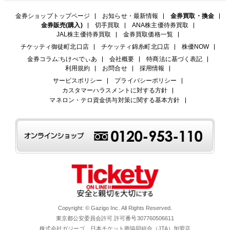
金券ショップトップページ
お知らせ・最新情報
金券買取・換金
金券販売(購入)
切手買取
ANA株主優待券買取
JAL株主優待券買取
金券買取価格一覧
チケッティ御徒町北口店
チケッティ錦糸町北口店
株優NOW
金券コラム:ちけぺでぃあ
会社概要
特商法に基づく表記
利用規約
お問合せ
採用情報
サービスポリシー
プライバシーポリシー
カスタマーハラスメントに対する方針
マネロン・テロ資金供与対策に関する基本方針
Copyright: © Gazigo Inc. All Rights Reserved.
東京都公安委員会許可 許可番号307760506611
株式会社ガジーゴ 日本チケット商協同組合（JTA）加盟店