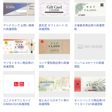
アークランズ お買い物券
資生堂 ギフトカード の
大塚家具商品券の高価買
の高価買取
高価買取
取
マツモトキヨシ商品券の
コジマ電気商品券の高価
リンベル eカードの高価
高価買取
買取
買取
ユニクロギフトカード
花とみどりのギフト券の
オートバックス商品券(ギ
(UNIQLO)の高価買取
高価買取
フトカード)の高価買取