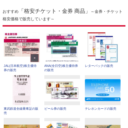
「格安チケット・金券 商品」
おすすめ
～金券・チケット
格安価格で販売しています～
JAL(日本航空)株主優待
ANA(全日空)株主優待券
レターパックの販売
券の販売
の販売
東武鉄道全線乗車証の販
ビール券の販売
テレホンカードの販売
売