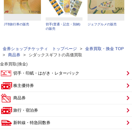
JTB旅行券の販売
切手(普通・記念・別納)
ジェフグルメの販売
の販売
金券ショップチケッティ トップページ
>
金券買取・換金 TOP
>
商品券
>
シダックスギフトの高価買取
金券買取(換金)
切手・印紙・はがき・レターパック
株主優待券
商品券
旅行・宿泊券
新幹線・特急回数券