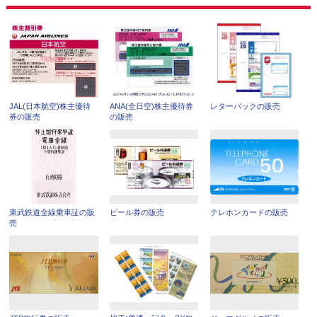
JAL(日本航空)株主優待
ANA(全日空)株主優待券
レターパックの販売
券の販売
の販売
東武鉄道全線乗車証の販
ビール券の販売
テレホンカードの販売
売