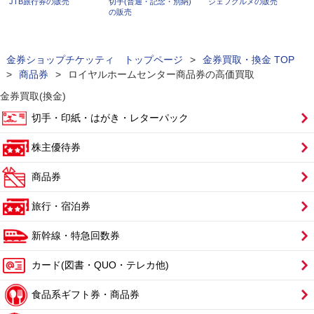
JTB旅行券の販売
切手(普通・記念・別納)
ジェフグルメの販売
の販売
金券ショップチケッティ トップページ
>
金券買取・換金 TOP
>
商品券
>
ロイヤルホームセンター商品券の高価買取
金券買取(換金)
切手・印紙・はがき・レターパック
株主優待券
商品券
旅行・宿泊券
新幹線・特急回数券
カード(図書・QUO・テレカ他)
食品系ギフト券・商品券