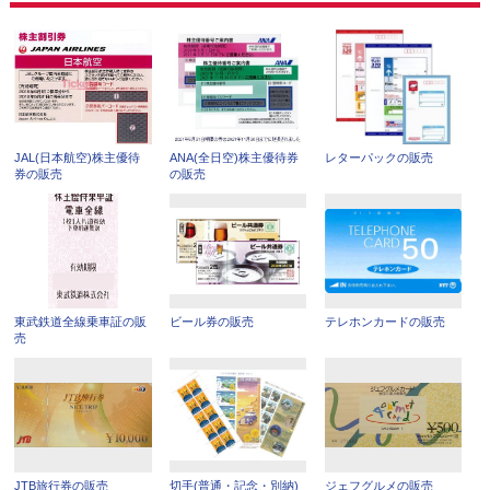
JAL(日本航空)株主優待
ANA(全日空)株主優待券
レターパックの販売
券の販売
の販売
東武鉄道全線乗車証の販
ビール券の販売
テレホンカードの販売
売
JTB旅行券の販売
切手(普通・記念・別納)
ジェフグルメの販売