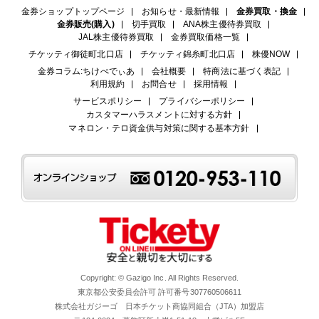
金券ショップトップページ
お知らせ・最新情報
金券買取・換金
金券販売(購入)
切手買取
ANA株主優待券買取
JAL株主優待券買取
金券買取価格一覧
チケッティ御徒町北口店
チケッティ錦糸町北口店
株優NOW
金券コラム:ちけぺでぃあ
会社概要
特商法に基づく表記
利用規約
お問合せ
採用情報
サービスポリシー
プライバシーポリシー
カスタマーハラスメントに対する方針
マネロン・テロ資金供与対策に関する基本方針
Copyright: © Gazigo Inc. All Rights Reserved.
東京都公安委員会許可 許可番号307760506611
株式会社ガジーゴ 日本チケット商協同組合（JTA）加盟店