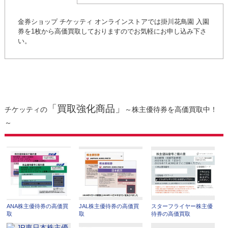
金券ショップ チケッティ オンラインストアでは掛川花鳥園 入園
券を1枚から高価買取しておりますのでお気軽にお申し込み下さ
い。
「買取強化商品」
チケッティの
～株主優待券を高価買取中！
～
ANA株主優待券の高価買
JAL株主優待券の高価買
スターフライヤー株主優
取
取
待券の高価買取