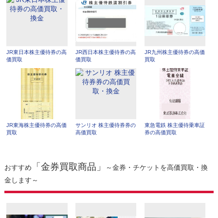
JR東日本株主優待券の高
JR西日本株主優待券の高
JR九州株主優待券の高価
価買取
価買取
買取
JR東海株主優待券の高価
サンリオ 株主優待券券の
東急電鉄 株主優待乗車証
買取
高価買取
券の高価買取
「金券買取商品」
おすすめ
～金券・チケットを高価買取・換
金します～