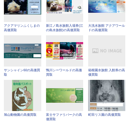
アクアマリンふくしまの
新江ノ島水族館入場券(江
大洗水族館 アクアワール
高価買取
の島水族館)の高価買取
ドの高価買取
サンシャイン60の高価買
鴨川シーワールドの高価
箱根園水族館 入館券の高
取
買取
価買取
旭山動物園の高価買取
富士サファリパークの高
町田リス園の高価買取
価買取