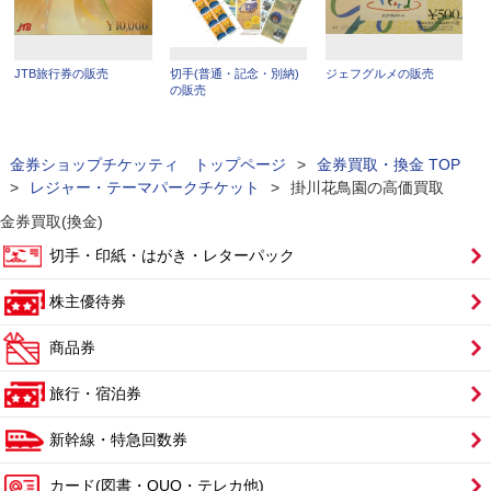
JTB旅行券の販売
切手(普通・記念・別納)
ジェフグルメの販売
の販売
金券ショップチケッティ トップページ
>
金券買取・換金 TOP
>
レジャー・テーマパークチケット
>
掛川花鳥園の高価買取
金券買取(換金)
切手・印紙・はがき・レターパック
株主優待券
商品券
旅行・宿泊券
新幹線・特急回数券
カード(図書・QUO・テレカ他)