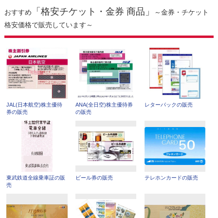
「格安チケット・金券 商品」
おすすめ
～金券・チケット
格安価格で販売しています～
JAL(日本航空)株主優待
ANA(全日空)株主優待券
レターパックの販売
券の販売
の販売
東武鉄道全線乗車証の販
ビール券の販売
テレホンカードの販売
売