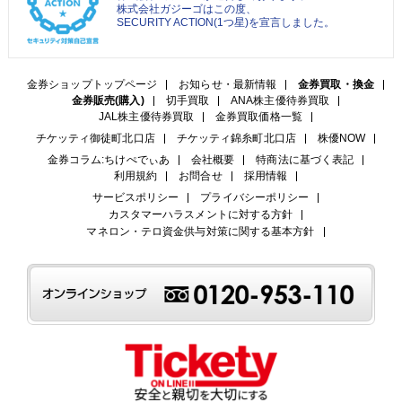
株式会社ガジーゴはこの度、
SECURITY ACTION(1つ星)を宣言しました。
金券ショップトップページ
お知らせ・最新情報
金券買取・換金
金券販売(購入)
切手買取
ANA株主優待券買取
JAL株主優待券買取
金券買取価格一覧
チケッティ御徒町北口店
チケッティ錦糸町北口店
株優NOW
金券コラム:ちけぺでぃあ
会社概要
特商法に基づく表記
利用規約
お問合せ
採用情報
サービスポリシー
プライバシーポリシー
カスタマーハラスメントに対する方針
マネロン・テロ資金供与対策に関する基本方針