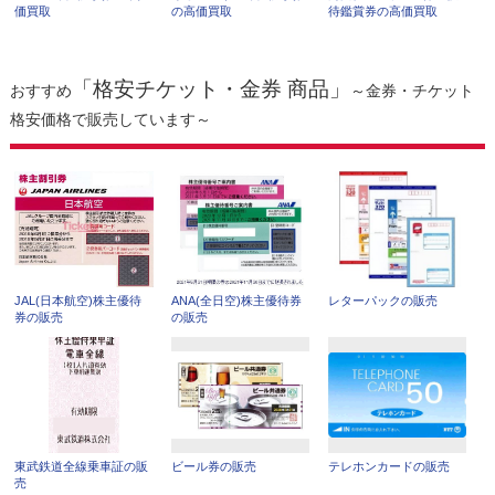
価買取
の高価買取
待鑑賞券の高価買取
「格安チケット・金券 商品」
おすすめ
～金券・チケット
格安価格で販売しています～
JAL(日本航空)株主優待
ANA(全日空)株主優待券
レターパックの販売
券の販売
の販売
東武鉄道全線乗車証の販
ビール券の販売
テレホンカードの販売
売