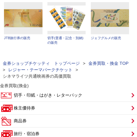
JTB旅行券の販売
切手(普通・記念・別納)
ジェフグルメの販売
の販売
金券ショップチケッティ トップページ
>
金券買取・換金 TOP
>
レジャー・テーマパークチケット
>
シネマライツ共通映画券の高価買取
金券買取(換金)
切手・印紙・はがき・レターパック
株主優待券
商品券
旅行・宿泊券