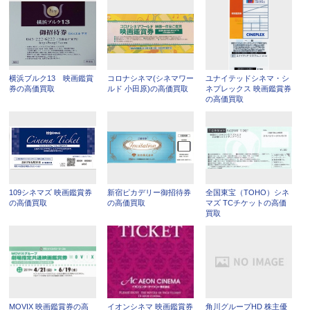
横浜ブルク13 映画鑑賞
コロナシネマ(シネマワー
ユナイテッドシネマ・シ
券の高価買取
ルド 小田原)の高価買取
ネプレックス 映画鑑賞券
の高価買取
109シネマズ 映画鑑賞券
新宿ピカデリー御招待券
全国東宝（TOHO）シネ
の高価買取
の高価買取
マズ TCチケットの高価
買取
MOVIX 映画鑑賞券の高
イオンシネマ 映画鑑賞券
角川グループHD 株主優