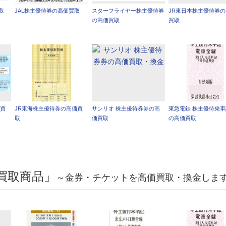
取
JAL株主優待券の高価買取
スターフライヤー株主優待券
JR東日本株主優待券
の高価買取
買取
価買
JR東海株主優待券の高価買
サンリオ 株主優待券券の高
東急電鉄 株主優待乗
取
価買取
の高価買取
買取商品」
～金券・チケットを高価買取・換金しま