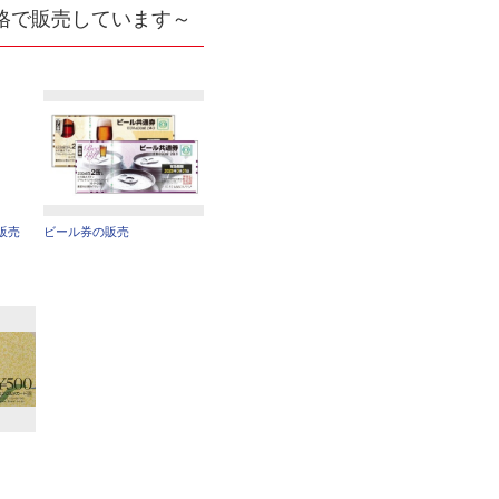
格で販売しています～
販売
ビール券の販売