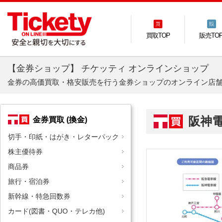
買取TOP
販売TO
【金券ショップ】 チケッティ オンラインショップ
金券の高価買取・格安販売を行う金券ショップのオンライン店
阪神
金券買取 (換金)
切手・印紙・はがき・レターパック
株主優待券
商品券
旅行・宿泊券
新幹線・特急回数券
カード(図書・QUO・テレカ他)