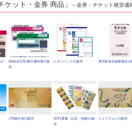
チケット・金券 商品」
～金券・チケット格安価
券の
ANA(全日空)株主優待券の販
レターパックの販売
東武鉄道全線乗車証の
売
JTB旅行券の販売
切手(普通・記念・別納)の販
ジェフグルメの販売
売