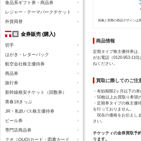
食品系ギフト券・商品券
レジャー・テーマパークチケット
画像と実際の商品デザインは
外貨両替
金券販売 (購入)
商品情報
切手
定期タイプ株主優待券は
はがき・レターパック
がお電話（0120-953-110
ねください。
航空会社株主優待券
商品券
買取に際してのご注
旅行券
・有効期限2ヶ月以下の
新幹線格安チケット（回数券）
・50枚以上お買取り希望
青春18きっぷ
・定期券タイプの株主優
を行っておりません。
JR・私鉄バス株主優待券
現在の価格をお伝えしま
ビール券
さい。
専門店商品券
チケッティの金券買取予
ります。
クオ（QUO)カード・図書カード