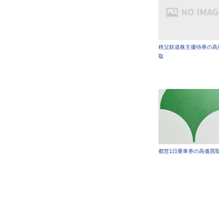
秩父鉄道株主優待券の高
取
都営1日乗車券の高価買