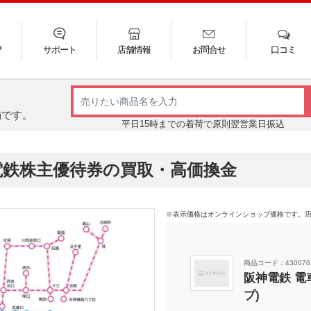
P
サポート
店舗情報
お問合せ
口コミ
LINE
FAQ
お電話
ご利用ガイド
メール
舗です。
平日15時までの着荷で原則翌営業日振込
電鉄株主優待券の買取・高価換金
※表示価格はオンラインショップ価格です。
商品コード：430076
阪神電鉄 電
プ)