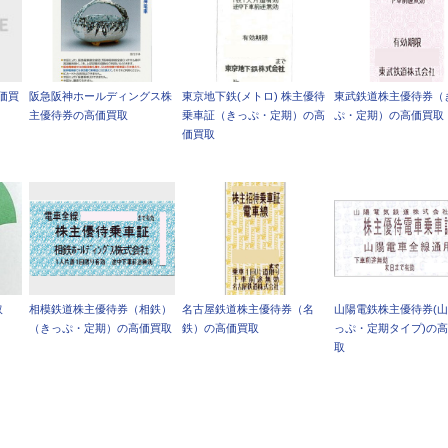
価買
阪急阪神ホールディングス株
東京地下鉄(メトロ) 株主優待
東武鉄道株主優待券（
主優待券の高価買取
乗車証（きっぷ・定期）の高
ぷ・定期）の高価買取
価買取
取
相模鉄道株主優待券（相鉄）
名古屋鉄道株主優待券（名
山陽電鉄株主優待券(山
（きっぷ・定期）の高価買取
鉄）の高価買取
っぷ・定期タイプ)の
取