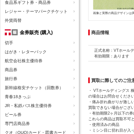
食品系ギフト券・商品券
レジャー・テーマパークチケット
画像と実際の商品デザインは
外貨両替
金券販売 (購入)
商品情報
切手
正式名称：VTホールデ
はがき・レターパック
有効期限：あります
航空会社株主優待券
商品券
旅行券
買取に際してのご注
新幹線格安チケット（回数券）
・ VTホールディングス 
の場合はお問合せくださ
青春18きっぷ
・痛み折れ曲がりが激し
JR・私鉄バス株主優待券
買取できない場合がござ
・有効期限2ヶ月以下の
ビール券
これらの商品は買取不可
専門店商品券
・使用済みの商品
・ミシン目に切れ目が入
クオ（QUO)カード・図書カード