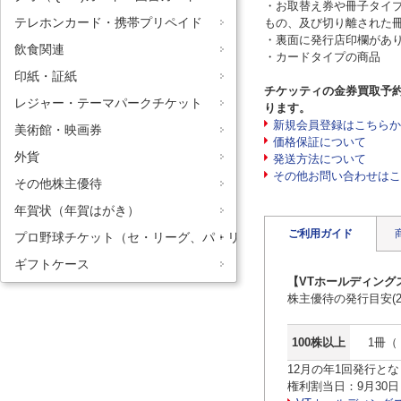
・お取替え券や冊子タイ
テレホンカード・携帯プリペイド
もの、及び切り離された
・裏面に発行店印欄があ
飲食関連
・カードタイプの商品
印紙・証紙
チケッティの金券買取予
レジャー・テーマパークチケット
ります。
新規会員登録はこちらか
美術館・映画券
価格保証について
外貨
発送方法について
その他お問い合わせはこ
その他株主優待
年賀状（年賀はがき）
ご利用ガイド
プロ野球チケット（セ・リーグ、パ・リーグ）
ギフトケース
【VTホールディング
株主優待の発行目安(2
100株以上
1冊（
12月の年1回発行と
権利割当日：9月30日