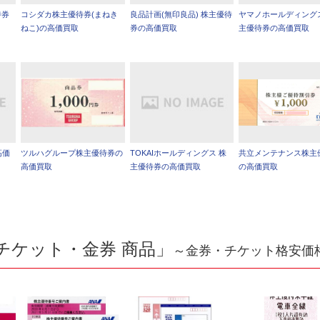
待券
コシダカ株主優待券(まねき
良品計画(無印良品) 株主優待
ヤマノホールディング
ねこ)の高価買取
券の高価買取
主優待券の高価買取
高価
ツルハグループ株主優待券の
TOKAIホールディングス 株
共立メンテナンス株主
高価買取
主優待券の高価買取
の高価買取
チケット・金券 商品」
～金券・チケット格安価