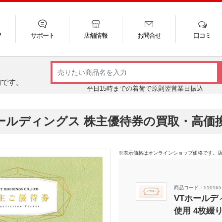
P
サポート
店舗情報
お問合せ
口コミ
LINE
FAQ
お電話
ご利用ガイド
メール
舗です。
平日15時までの着荷で原則翌営業日振込
ホールディングス 株主優待券の買取・高価
※表示価格はオンラインショップ価格です。
商品コード：510165
VTホールデ
使用 4枚綴