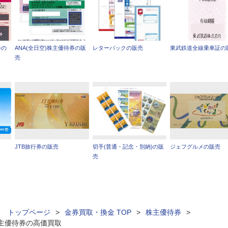
券の
ANA(全日空)株主優待券の販
レターパックの販売
東武鉄道全線乗車証の
売
JTB旅行券の販売
切手(普通・記念・別納)の販
ジェフグルメの販売
売
ィ トップページ
>
金券買取・換金 TOP
>
株主優待券
>
株主優待券の高価買取