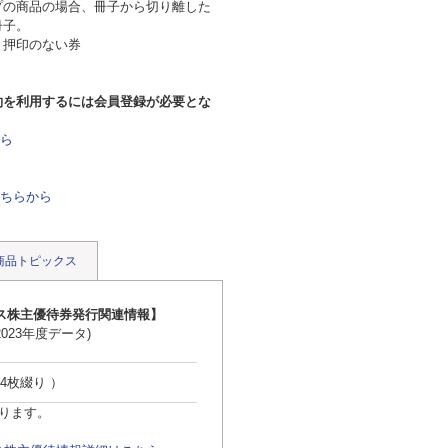
プの商品の場合、冊子から切り離した
冊子。
り押印のない券
約を利用するには会員登録が必要とな
ら
ちらから
商品トピックス
ス株主優待券発行関連情報】
023年度データ)
 4枚綴り ）
なります。