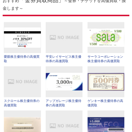
「金券買取商品」
おすすめ
～金券・チケットを高価買取・換
金します～
愛眼株主優待券の高価買
平安レイサービス株主優
サーラコーポレーション
取
待券の高価買取
株主優待券の高価買取
スクロール株主優待券の
アップガレージ株主優待
ゲンキー株主優待券の高
高価買取
券の高価買取
価買取