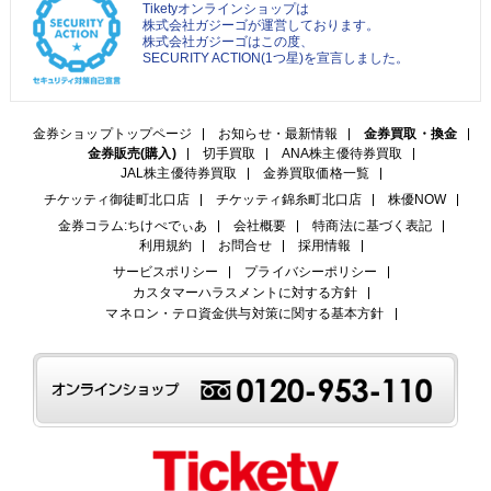
Tiketyオンラインショップは
株式会社ガジーゴが運営しております。
株式会社ガジーゴはこの度、
SECURITY ACTION(1つ星)を宣言しました。
金券ショップトップページ
お知らせ・最新情報
金券買取・換金
金券販売(購入)
切手買取
ANA株主優待券買取
JAL株主優待券買取
金券買取価格一覧
チケッティ御徒町北口店
チケッティ錦糸町北口店
株優NOW
金券コラム:ちけぺでぃあ
会社概要
特商法に基づく表記
利用規約
お問合せ
採用情報
サービスポリシー
プライバシーポリシー
カスタマーハラスメントに対する方針
マネロン・テロ資金供与対策に関する基本方針