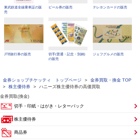
東武鉄道全線乗車証の販
ビール券の販売
テレホンカードの販売
売
JTB旅行券の販売
切手(普通・記念・別納)
ジェフグルメの販売
の販売
金券ショップチケッティ トップページ
>
金券買取・換金 TOP
>
株主優待券
>
ハニーズ株主優待券の高価買取
金券買取(換金)
切手・印紙・はがき・レターパック
株主優待券
商品券