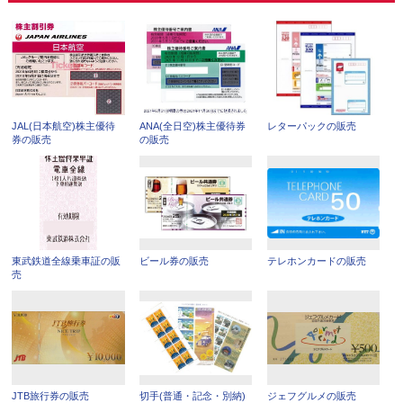
JAL(日本航空)株主優待
ANA(全日空)株主優待券
レターパックの販売
券の販売
の販売
東武鉄道全線乗車証の販
ビール券の販売
テレホンカードの販売
売
JTB旅行券の販売
切手(普通・記念・別納)
ジェフグルメの販売