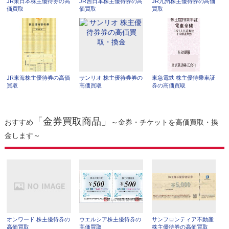
JR東日本株主優待券の高
JR西日本株主優待券の高
JR九州株主優待券の高価
価買取
価買取
買取
JR東海株主優待券の高価
サンリオ 株主優待券券の
東急電鉄 株主優待乗車証
買取
高価買取
券の高価買取
「金券買取商品」
おすすめ
～金券・チケットを高価買取・換
金します～
オンワード 株主優待券の
ウエルシア株主優待券の
サンフロンティア不動産
高価買取
高価買取
株主優待券の高価買取