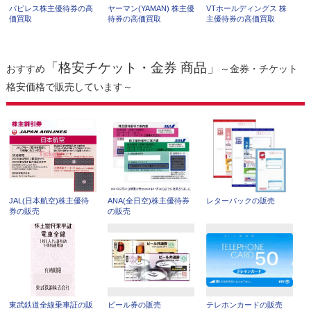
パピレス株主優待券の高
ヤーマン(YAMAN) 株主優
VTホールディングス 株
価買取
待券の高価買取
主優待券の高価買取
「格安チケット・金券 商品」
おすすめ
～金券・チケット
格安価格で販売しています～
JAL(日本航空)株主優待
ANA(全日空)株主優待券
レターパックの販売
券の販売
の販売
東武鉄道全線乗車証の販
ビール券の販売
テレホンカードの販売