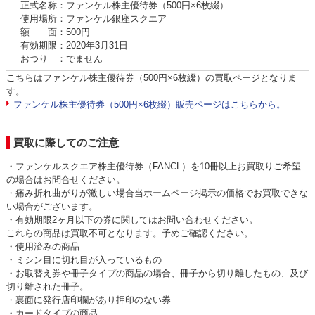
正式名称：ファンケル株主優待券（500円×6枚綴）
使用場所：ファンケル銀座スクエア
額 面：500円
有効期限：2020年3月31日
おつり ：でません
こちらはファンケル株主優待券（500円×6枚綴）の買取ページとなりま
す。
ファンケル株主優待券（500円×6枚綴）販売ページはこちらから。
買取に際してのご注意
・ファンケルスクエア株主優待券（FANCL）を10冊以上お買取りご希望
の場合はお問合せください。
・痛み折れ曲がりが激しい場合当ホームページ掲示の価格でお買取できな
い場合がございます。
・有効期限2ヶ月以下の券に関してはお問い合わせください。
これらの商品は買取不可となります。予めご確認ください。
・使用済みの商品
・ミシン目に切れ目が入っているもの
・お取替え券や冊子タイプの商品の場合、冊子から切り離したもの、及び
切り離された冊子。
・裏面に発行店印欄があり押印のない券
・カードタイプの商品