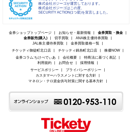
株式会社ガジーゴが運営しております。
株式会社ガジーゴはこの度、
SECURITY ACTION(1つ星)を宣言しました。
金券ショップトップページ
お知らせ・最新情報
金券買取・換金
金券販売(購入)
切手買取
ANA株主優待券買取
JAL株主優待券買取
金券買取価格一覧
チケッティ御徒町北口店
チケッティ錦糸町北口店
株優NOW
金券コラム:ちけぺでぃあ
会社概要
特商法に基づく表記
利用規約
お問合せ
採用情報
サービスポリシー
プライバシーポリシー
カスタマーハラスメントに対する方針
マネロン・テロ資金供与対策に関する基本方針