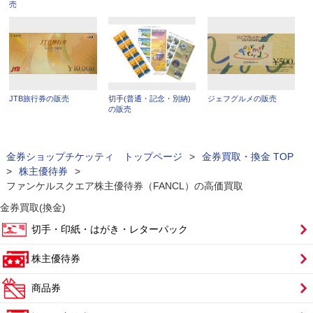
売
JTB旅行券の販売
切手(普通・記念・別納)
ジェフグルメの販売
の販売
金券ショップチケッティ トップページ
>
金券買取・換金 TOP
>
株主優待券
>
ファンケルスクエア株主優待券（FANCL）の高価買取
金券買取(換金)
切手・印紙・はがき・レターパック
株主優待券
商品券