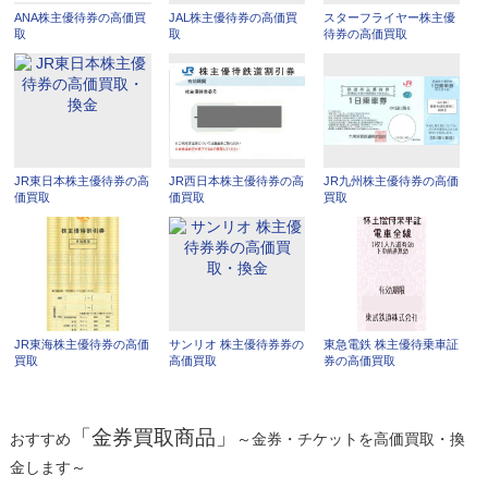
ANA株主優待券の高価買
JAL株主優待券の高価買
スターフライヤー株主優
取
取
待券の高価買取
JR東日本株主優待券の高
JR西日本株主優待券の高
JR九州株主優待券の高価
価買取
価買取
買取
JR東海株主優待券の高価
サンリオ 株主優待券券の
東急電鉄 株主優待乗車証
買取
高価買取
券の高価買取
「金券買取商品」
おすすめ
～金券・チケットを高価買取・換
金します～