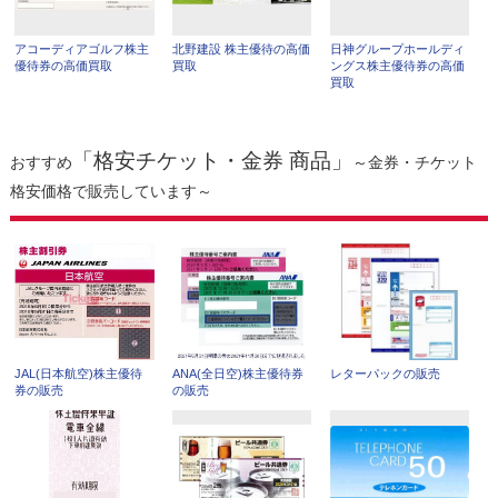
アコーディアゴルフ株主
北野建設 株主優待の高価
日神グループホールディ
優待券の高価買取
買取
ングス株主優待券の高価
買取
「格安チケット・金券 商品」
おすすめ
～金券・チケット
格安価格で販売しています～
JAL(日本航空)株主優待
ANA(全日空)株主優待券
レターパックの販売
券の販売
の販売