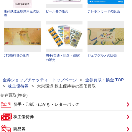
東武鉄道全線乗車証の販
ビール券の販売
テレホンカードの販売
売
JTB旅行券の販売
切手(普通・記念・別納)
ジェフグルメの販売
の販売
金券ショップチケッティ トップページ
>
金券買取・換金 TOP
>
株主優待券
>
大栄環境 株主優待券の高価買取
金券買取(換金)
切手・印紙・はがき・レターパック
株主優待券
商品券