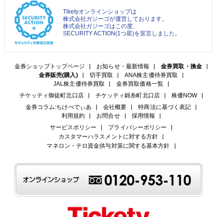
Tiketyオンラインショップは
株式会社ガジーゴが運営しております。
株式会社ガジーゴはこの度、
SECURITY ACTION(1つ星)を宣言しました。
金券ショップトップページ
お知らせ・最新情報
金券買取・換金
金券販売(購入)
切手買取
ANA株主優待券買取
JAL株主優待券買取
金券買取価格一覧
チケッティ御徒町北口店
チケッティ錦糸町北口店
株優NOW
金券コラム:ちけぺでぃあ
会社概要
特商法に基づく表記
利用規約
お問合せ
採用情報
サービスポリシー
プライバシーポリシー
カスタマーハラスメントに対する方針
マネロン・テロ資金供与対策に関する基本方針