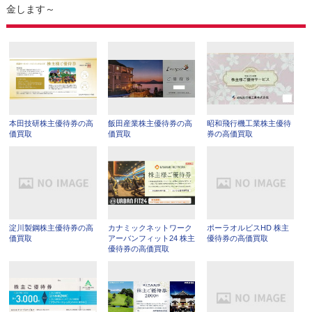
金します～
本田技研株主優待券の高
飯田産業株主優待券の高
昭和飛行機工業株主優待
価買取
価買取
券の高価買取
淀川製鋼株主優待券の高
カナミックネットワーク
ポーラオルビスHD 株主
価買取
アーバンフィット24 株主
優待券の高価買取
優待券の高価買取