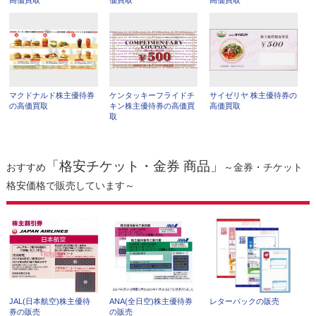
高価買取
価買取
高価買取
マクドナルド株主優待券
ケンタッキーフライドチ
サイゼリヤ 株主優待券の
の高価買取
キン株主優待券の高価買
高価買取
取
「格安チケット・金券 商品」
おすすめ
～金券・チケット
格安価格で販売しています～
JAL(日本航空)株主優待
ANA(全日空)株主優待券
レターパックの販売
券の販売
の販売