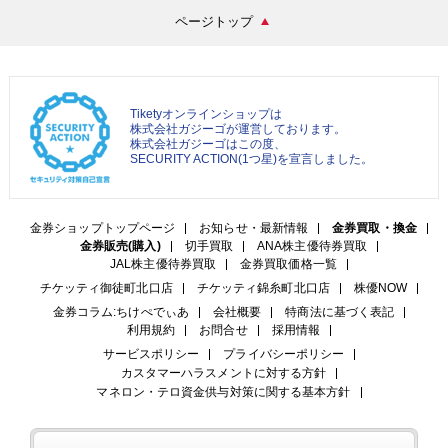
ページトップ
Tiketyオンラインショップは
株式会社ガジーゴが運営しております。
株式会社ガジーゴはこの度、
SECURITY ACTION(1つ星)を宣言しました。
金券ショップトップページ
お知らせ・最新情報
金券買取・換金
金券販売(購入)
切手買取
ANA株主優待券買取
JAL株主優待券買取
金券買取価格一覧
チケッティ御徒町北口店
チケッティ錦糸町北口店
株優NOW
金券コラム:ちけぺでぃあ
会社概要
特商法に基づく表記
利用規約
お問合せ
採用情報
サービスポリシー
プライバシーポリシー
カスタマーハラスメントに対する方針
マネロン・テロ資金供与対策に関する基本方針