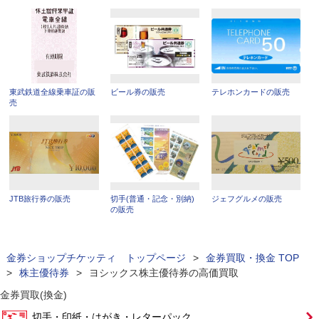
東武鉄道全線乗車証の販
ビール券の販売
テレホンカードの販売
売
JTB旅行券の販売
切手(普通・記念・別納)
ジェフグルメの販売
の販売
金券ショップチケッティ トップページ
>
金券買取・換金 TOP
>
株主優待券
>
ヨシックス株主優待券の高価買取
金券買取(換金)
切手・印紙・はがき・レターパック