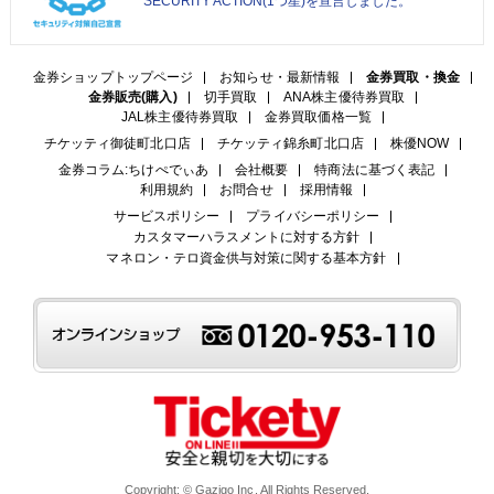
SECURITY ACTION(1つ星)を宣言しました。
金券ショップトップページ
お知らせ・最新情報
金券買取・換金
金券販売(購入)
切手買取
ANA株主優待券買取
JAL株主優待券買取
金券買取価格一覧
チケッティ御徒町北口店
チケッティ錦糸町北口店
株優NOW
金券コラム:ちけぺでぃあ
会社概要
特商法に基づく表記
利用規約
お問合せ
採用情報
サービスポリシー
プライバシーポリシー
カスタマーハラスメントに対する方針
マネロン・テロ資金供与対策に関する基本方針
Copyright: © Gazigo Inc. All Rights Reserved.