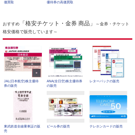
価買取
優待券の高価買取
「格安チケット・金券 商品」
おすすめ
～金券・チケット
格安価格で販売しています～
JAL(日本航空)株主優待
ANA(全日空)株主優待券
レターパックの販売
券の販売
の販売
東武鉄道全線乗車証の販
ビール券の販売
テレホンカードの販売
売