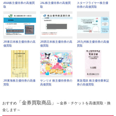
ANA株主優待券の高価買
JAL株主優待券の高価買
スターフライヤー株主優
取
取
待券の高価買取
JR東日本株主優待券の高
JR西日本株主優待券の高
JR九州株主優待券の高価
価買取
価買取
買取
JR東海株主優待券の高価
サンリオ 株主優待券券の
東急電鉄 株主優待乗車証
買取
高価買取
券の高価買取
「金券買取商品」
おすすめ
～金券・チケットを高価買取・換
金します～