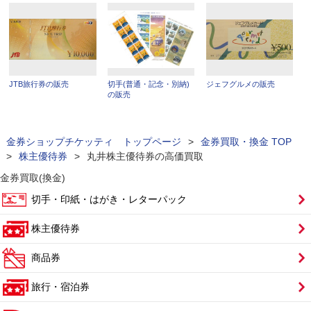
JTB旅行券の販売
切手(普通・記念・別納)
ジェフグルメの販売
の販売
金券ショップチケッティ トップページ
>
金券買取・換金 TOP
>
株主優待券
>
丸井株主優待券の高価買取
金券買取(換金)
切手・印紙・はがき・レターパック
株主優待券
商品券
旅行・宿泊券