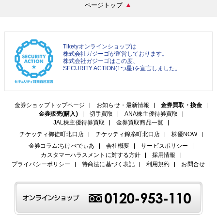
ページトップ
Tiketyオンラインショップは
株式会社ガジーゴが運営しております。
株式会社ガジーゴはこの度、
SECURITY ACTION(1つ星)を宣言しました。
金券ショップトップページ
お知らせ・最新情報
金券買取・換金
金券販売(購入)
切手買取
ANA株主優待券買取
JAL株主優待券買取
金券買取商品一覧
チケッティ御徒町北口店
チケッティ錦糸町北口店
株優NOW
金券コラム:ちけぺでぃあ
会社概要
サービスポリシー
カスタマーハラスメントに対する方針
採用情報
プライバシーポリシー
特商法に基づく表記
利用規約
お問合せ