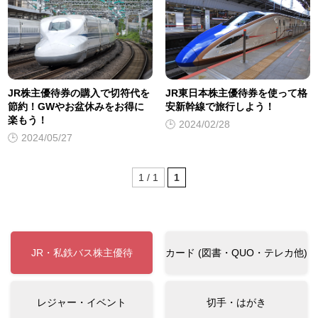
JR株主優待券の購入で切符代を
JR東日本株主優待券を使って格
節約！GWやお盆休みをお得に
安新幹線で旅行しよう！
楽もう！
2024/02/28
2024/05/27
1 / 1
1
JR・私鉄バス株主優待
カード (図書・QUO・テレカ他)
レジャー・イベント
切手・はがき