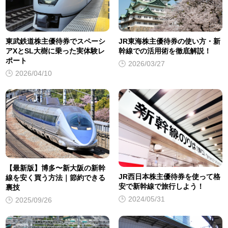
東武鉄道株主優待券でスペーシ
JR東海株主優待券の使い方・新
アXとSL大樹に乗った実体験レ
幹線での活用術を徹底解説！
ポート
2026/03/27
2026/04/10
【最新版】博多〜新大阪の新幹
JR西日本株主優待券を使って格
線を安く買う方法｜節約できる
安で新幹線で旅行しよう！
裏技
2024/05/31
2025/09/26