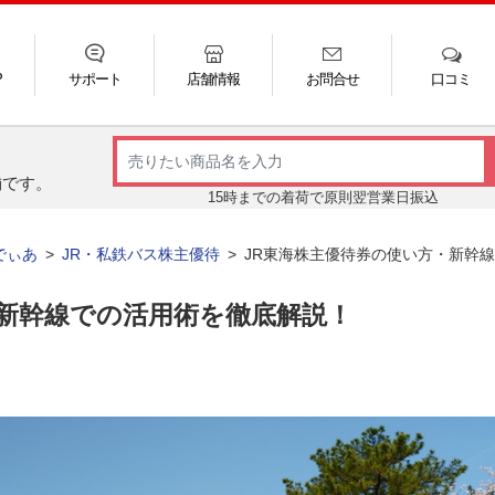
P
サポート
店舗情報
お問合せ
口コミ
舗です。
15時までの着荷で原則翌営業日振込
でぃあ
JR・私鉄バス株主優待
JR東海株主優待券の使い方・新幹
・新幹線での活用術を徹底解説！