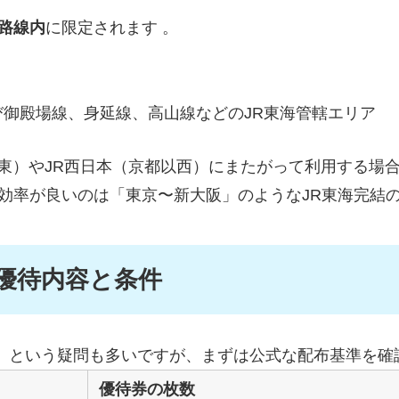
業路線内
に限定されます
。
び御殿場線、身延線、高山線などのJR東海管轄エリア
東）やJR西日本（京都以西）にまたがって利用する場
効率が良いのは「東京〜新大阪」のようなJR東海完結
る優待内容と条件
」という疑問も多いですが、まずは公式な配布基準を確
優待券の枚数